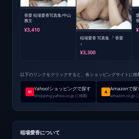
香愛 稲場愛香写真集/中山
愛
雅文
¥3,410
¥
稲場愛香 写真集 『 香愛
』
¥3,300
以下のリンクをクリックすると、各ショッピングサイトに移
Yahoo!ショッピングで探す
Amazonで探
Y!
A
shopping.yahoo.co.jp に移動
amazon.co.jp
稲場愛香について