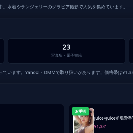
載中。水着やランジェリーのグラビア撮影で人気を集めています。
23
写真集・電子書籍
ます。Yahoo!・DMMで取り扱いがあります。価格帯は¥1,331
お手頃
Juice=Juice稲
¥1,331