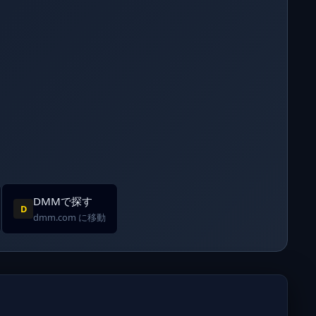
DMMで探す
D
dmm.com に移動