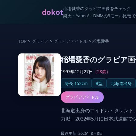
稲場愛香のグラビア画像をチェック
dokot
楽天・Yahoo!・DMMの3モール比
TOP
>
グラビア
>
グラビアアイドル
> 稲場愛香
稲場愛香のグラビア画
1997年12月27日
（28歳）
身長 152cm
B型
北海道出身
グラビアアイドル
北海道出身のアイドル・タレント。カ
力派。2022年5月に日本武道館
最終更新: 2026年8月8日