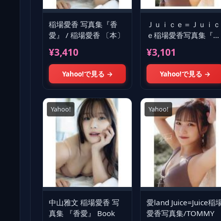
稲場愛香 写真集『香
Ｊｕｉｃｅ＝Ｊｕｉｃ
愛』 / 稲場愛香 〔本〕
ｅ稲場愛香写真集『愛
ｌａｎｄ』/ＴＯＭＭ
¥3,410
¥3,101
Yahoo!で見る →
Yahoo!で見る →
Yahoo!
Yahoo!
中山雅文 稲場愛香 写
愛land Juice=Juice稲
真集 『香愛』 Book
愛香写真集/TOMMY