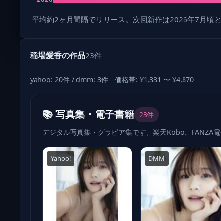
平均約2ヶ月間隔でリリース。次回新作は2026年7月頃
稲場愛香の作品
23件
yahoo: 20件 / dmm: 3件 価格帯: ¥1,331 〜 ¥4,870
📚 写真集・電子書籍
23件
デジタル写真集・グラビア集です。楽天Kobo、FANZA
Yahoo!
DMM