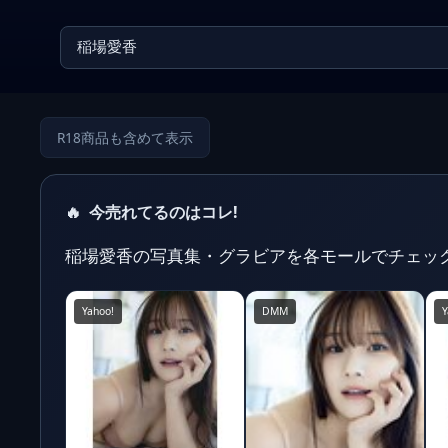
R18商品も含めて表示
🔥
今売れてるのはコレ!
稲場愛香の写真集・グラビアを各モールでチェッ
Yahoo!
DMM
Y