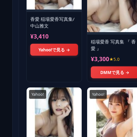
香愛 稲場愛香写真集/
中山雅文
¥3,410
稲場愛香 写真集 『 香
愛 』
Yahoo!で見る →
¥3,300
★5.0
DMMで見る →
Yahoo!
Yahoo!