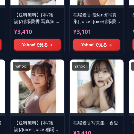
【送料無料】[本/雑
稲場愛香 愛land[写真
誌]/稲場愛香 写真集 香
集] Juice=Juice稲場愛
Ｙ
愛/中山雅文/撮影(単行
香写真集
¥3,410
¥3,101
本・ムック)
［BOOK+DVD］ Book
Yahoo!で見る →
Yahoo!で見る →
Yahoo!
Yahoo!
場
【送料無料】[本/雑
稲場愛香写真集 香愛
誌]/Juice=Juice 稲場愛
¥3,410