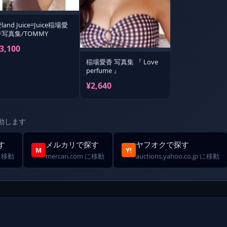
land Juice=Juice稲場愛
香写真集/TOMMY
3,100
稲場愛香 写真集 『 Love
perfume 』
¥2,640
動します
す
メルカリで探す
ヤフオクで探す
M
Y!
 に移動
mercari.com に移動
auctions.yahoo.co.jp に移動