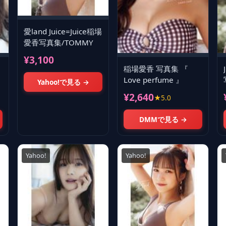
愛land Juice=Juice稲場
愛香写真集/TOMMY
¥3,100
稲場愛香 写真集 『
Love perfume 』
Yahoo!で見る →
¥2,640
★5.0
DMMで見る →
Yahoo!
Yahoo!