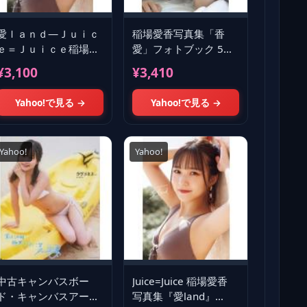
愛ｌａｎｄ―Ｊｕｉｃ
稲場愛香写真集「香
ｅ＝Ｊｕｉｃｅ稲場愛
愛」フォトブック 5冊
香写真集
目 いなばまなか まな
¥3,100
¥3,410
かん いなばっちょ な
かまなかん 歌手
Yahoo!で見る →
Yahoo!で見る →
Yahoo!
Yahoo!
中古キャンバスボー
Juice=Juice 稲場愛香
ド・キャンバスアート
写真集『愛land』