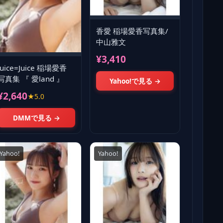
香愛 稲場愛香写真集/
中山雅文
¥3,410
Juice=Juice 稲場愛香
写真集 『 愛land 』
Yahoo!で見る →
¥2,640
★5.0
DMMで見る →
Yahoo!
Yahoo!