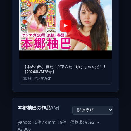
▶
【本郷柚巴】夏だ！グアムだ！ゆずちゃんだ！！
【2024年YM38号】
講談社ヤンマガch
本郷柚巴の作品
33件
yahoo: 15件 / dmm: 18件 価格帯: ¥792 〜
¥3,300