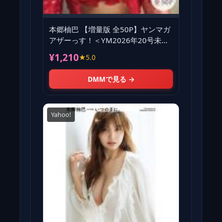
本郷柚巴 【増量版 全50P】ヤンマガ
アザーっす！＜YM2026年20号未公
開カット＞ ヤンマガデジ
¥1,210
★5.0
DMMで見る →
Yahoo!