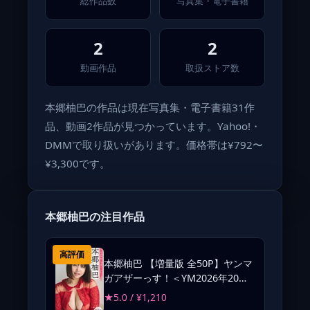
総作品数
写真集・電子書籍
2
2
動画作品
取扱ストア数
本郷柚巴の作品は現在写真集・電子書籍31作
品、動画2作品が見つかっています。Yahoo!・
DMMで取り扱いがあります。価格帯は¥792〜
¥3,300です。
本郷柚巴の注目作品
高評価
本郷柚巴 【増量版 全50P】ヤンマ
ガアザーっす！＜YM2026年20号
未公開カット＞ ヤンマガデジタル
★5.0 / ¥1,210
写真集