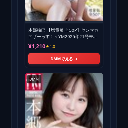
本郷柚巴 【増量版 全50P】ヤンマガ
アザーっす！＜YM2025年21号未公
開カット＞ ヤンマガデジ
¥1,210
★4.0
DMMで見る →
DMM