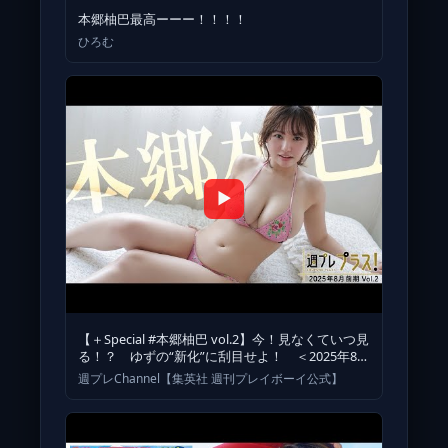
本郷柚巴最高ーーー！！！！
ひろむ
▶
【＋Special #本郷柚巴 vol.2】今！見なくていつ見
る！？ ゆずの“新化”に刮目せよ！ ＜2025年8月
前期＞
週プレChannel【集英社 週刊プレイボーイ公式】