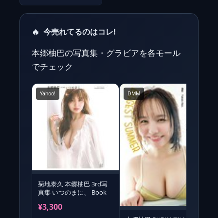
🔥
今売れてるのはコレ!
本郷柚巴の写真集・グラビアを各モール
でチェック
Yahoo!
DMM
菊地泰久 本郷柚巴 3rd写
真集 いつのまに、 Book
¥3,300