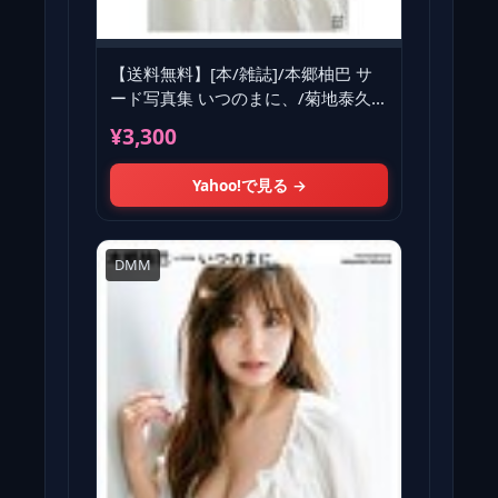
【送料無料】[本/雑誌]/本郷柚巴 サ
ード写真集 いつのまに、/菊地泰久/
撮影(単行本・ムック)
¥3,300
Yahoo!で見る →
DMM