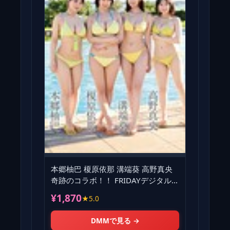
本郷柚巴 榎原依那 溝端葵 高野真央
奇跡のコラボ！！ FRIDAYデジタル写
真集
¥1,870
★5.0
DMMで見る →