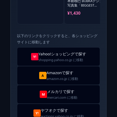
本郷柚巴 BUBKAデジタル
写真集「BIGGEST
SUMMER」
¥1,430
¥
以下のリンクをクリックすると、各ショッピング
サイトに移動します
Yahoo!ショッピングで探す
Y!
shopping.yahoo.co.jp に移動
Amazonで探す
A
amazon.co.jp に移動
メルカリで探す
M
mercari.com に移動
ヤフオクで探す
Y!
auctions.yahoo.co.jp に移動