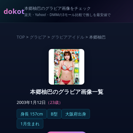
本郷柚巴のグラビア画像をチェック
dokot
楽天・Yahoo!・DMMの3モール比較で推しを最安値で
TOP
>
グラビア
>
グラビアアイドル
> 本郷柚巴
本郷柚巴のグラビア画像一覧
2003年1月12日
（23歳）
身長 157cm
B型
大阪府出身
1月生まれ