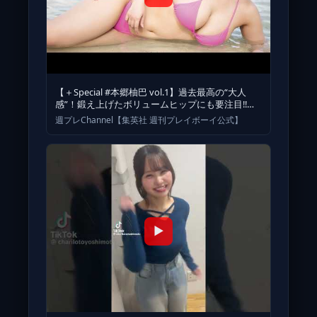
【＋Special #本郷柚巴 vol.1】過去最高の“大人
感”！鍛え上げたボリュームヒップにも要注目!!＜
2026年4
週プレChannel【集英社 週刊プレイボーイ公式】
▶