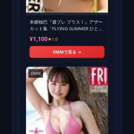
本郷柚巴『週プレ プラス！』アザー
カット集「FLYING SUMMER ひと足
お先に夏モード！〜pr
¥1,100
★1.0
DMMで見る →
DMM