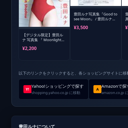
豊田ルナ写真集『Good to
see Moon』 / 豊田ルナ
真
〔本〕
M
¥3,500
¥
【デジタル限定】豊田ル
ナ 写真集 『 Moonlight
Shadow 』
¥2,200
以下のリンクをクリックすると、各ショッピングサイトに移
Yahoo!ショッピングで探す
Amazonで探
Y!
A
shopping.yahoo.co.jp に移動
amazon.co.jp
豊田ルナについて