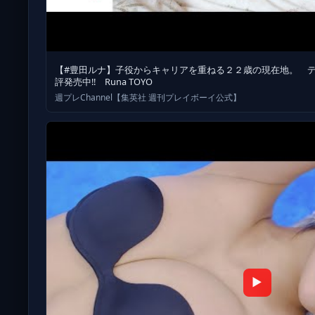
【#豊田ルナ】子役からキャリアを重ねる２２歳の現在地。 
評発売中!! Runa TOYO
週プレChannel【集英社 週刊プレイボーイ公式】
▶