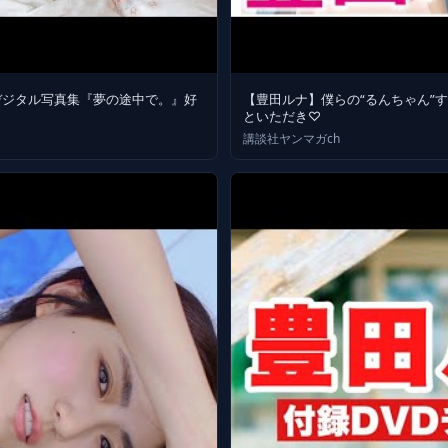
デジタル写真集『夢の途中で。』好
【豊田ルナ】僕らの“るんちゃん”
といただき♡
講談社ヤンマガch