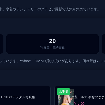
載中。水着やランジェリーのグラビア撮影で人気を集めています。
20
写真集・電子書籍
ます。Yahoo!・DMMで取り扱いがあります。価格帯は¥1,100
お手頃
 FRIDAYデジタル写真集
豊田ルナ 初恋のままで 
¥1,100