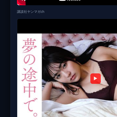
講談社ヤンマガch
▶