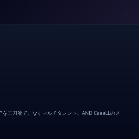
刀流でこなすマルチタレント。AND CaaaLLのメ