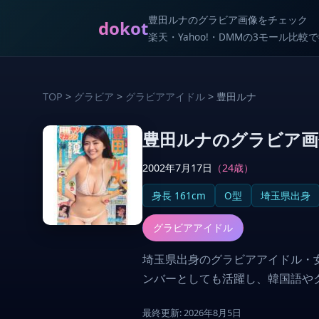
豊田ルナのグラビア画像をチェック
dokot
楽天・Yahoo!・DMMの3モール比
TOP
>
グラビア
>
グラビアアイドル
> 豊田ルナ
豊田ルナのグラビア画
2002年7月17日
（24歳）
身長 161cm
O型
埼玉県出身
グラビアアイドル
埼玉県出身のグラビアアイドル・女
ンバーとしても活躍し、韓国語や
最終更新: 2026年8月5日