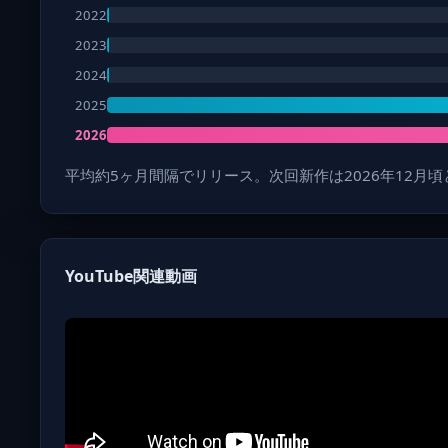
2022
2023
2024
2025
2026
平均約5ヶ月間隔でリリース。次回新作は2026年12月
YouTube関連動画