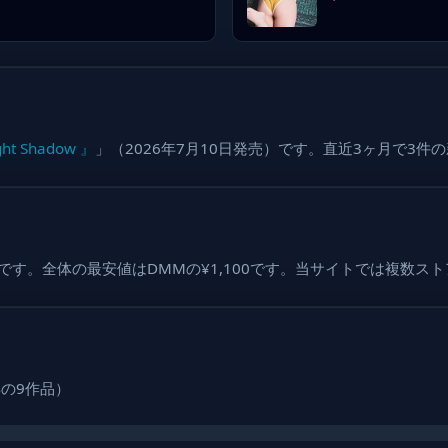
 Shadow 』
」（2026年7月10日発売）です。直近3ヶ月で3
1,516です。全体の最安値はDMMの¥1,100です。当サイトでは
6年の9作品）