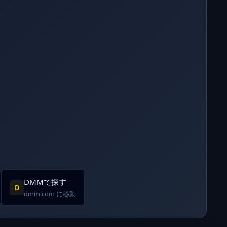
DMMで探す
D
dmm.com に移動