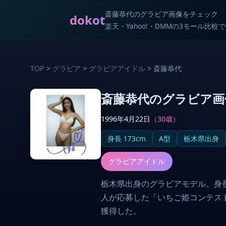
斎藤恭代のグラビア画像をチェック
dokot
楽天・Yahoo!・DMMの3モール比
TOP
>
グラビア
>
グラビアアイドル
> 斎藤恭代
斎藤恭代のグラビア画
1996年4月22日
（30歳）
身長 173cm
A型
栃木県出身
グラビアアイドル
栃木県出身のグラビアモデル。身長
人が応募した「いちご姫コンテスト
獲得した。