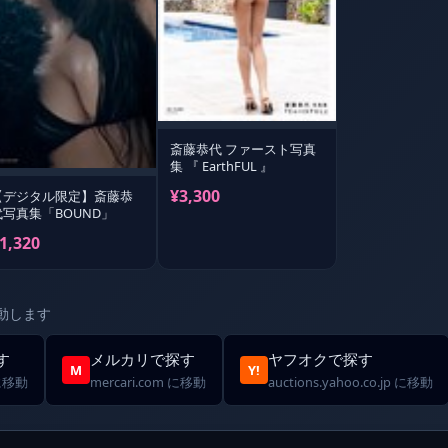
斎藤恭代 ファースト写真
集 『 EarthFUL 』
¥3,300
【デジタル限定】斎藤恭
代写真集「BOUND」
1,320
動します
す
メルカリで探す
ヤフオクで探す
M
Y!
 に移動
mercari.com に移動
auctions.yahoo.co.jp に移動