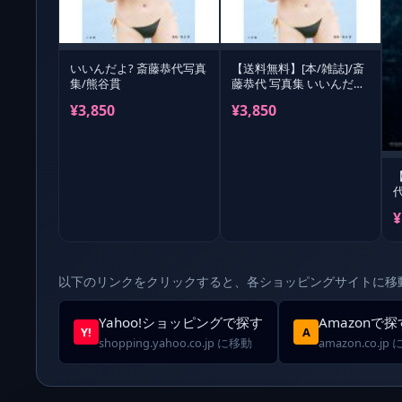
いいんだよ? 斎藤恭代写真
【送料無料】[本/雑誌]/斎
集/熊谷貫
藤恭代 写真集 いいんだ
よ?/熊谷貫/撮影
¥3,850
¥3,850
¥
以下のリンクをクリックすると、各ショッピングサイトに移
Yahoo!ショッピングで探す
Amazonで探
Y!
A
shopping.yahoo.co.jp に移動
amazon.co.jp