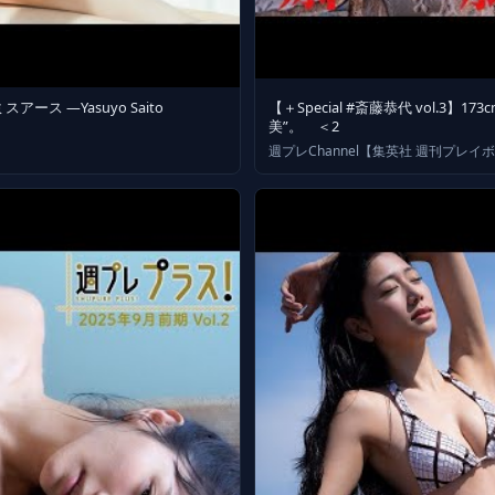
ス ―Yasuyo Saito
【＋Special #斎藤恭代 vol.
美”。 ＜2
週プレChannel【集英社 週刊プレイ