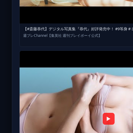
【#斎藤恭代】デジタル写真集『恭代』好評発売中！ #9等身 #ミスアー
週プレChannel【集英社 週刊プレイボーイ公式】
▶