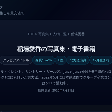
ク
較で推しを最安値で
TOP
>
写真集
>
人物一覧
> 稲場愛香
稲場愛香の写真集・電子書籍
グラビアアイドル
身長152cm
B型
北海道出身
12月生まれ
ル・タレント。カントリー・ガールズ、Juice=Juiceを経た9年間のハ
グ1位にも輝いた実力派。2022年5月に日本武道館でグループ卒業コ
はソロで活動中。
最終更新: 2026年7月31日