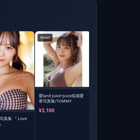
Yahoo!
愛land Juice=Juice稲場愛
香写真集/TOMMY
¥3,100
写真集 『 Love
 』