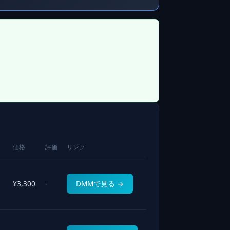
価格
評価
リンク
¥3,300
-
DMMで見る →