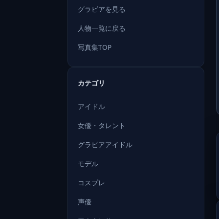
グラビアを見る
人物一覧に戻る
写真集TOP
カテゴリ
アイドル
女優・タレント
グラビアアイドル
モデル
コスプレ
声優