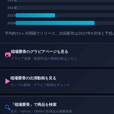
2023
2024
2025
2026
平均約12ヶ月間隔でリリース。次回新作は2027年5月頃と予想
稲場愛香のグラビアページも見る
📷
グラビア画像・動画作品の価格比較はこちら
稲場愛香の出演動画を見る
▶️
サンプル動画・グラビア動画をチェック
「稲場愛香」で商品を検索
🔍
楽天・Yahoo!・DMMの全商品を横断検索