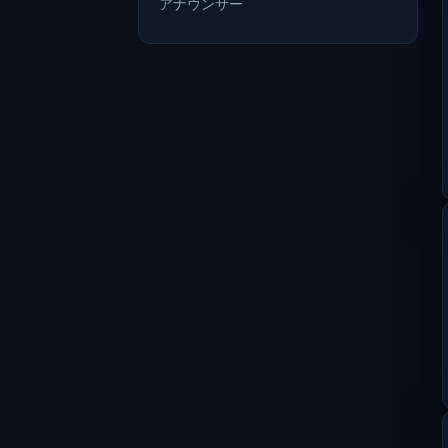
アナウンサー