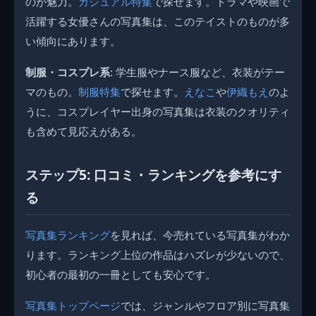
のが魅力。
カジュアル特集
で探せます。ドラマや映画で
活躍する女優さんの写真集は、このテイストのものが多
い傾向にあります。
制服・コスプレ系
: 学生服やナース服など、衣装がテー
マのもの。
制服特集
で探せます。
えなこ
や
伊織もえ
のよ
うに、コスプレイヤー出身の写真集は衣装のクオリティ
も含めて見応えがある。
ステップ5: 口コミ・ランキングを参考にす
る
写真集ランキング
を見れば、今売れている写真集がわか
ります。ランキング上位の作品はハズレが少ないので、
初心者の最初の一冊としても安心です。
写真集トップページ
では、ジャンルやフロア別に写真集