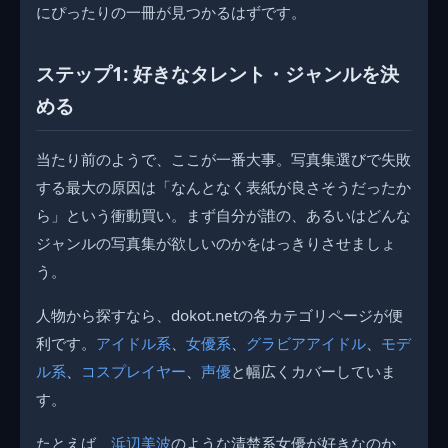
にぴったりの一冊が見つかるはずです。
ステップ1: 好きなタレント・ジャンルを決
める
当たり前のようで、ここが一番大事。写真集選びで失敗
する最大の原因は「なんとなく表紙が良さそうだったか
ら」という衝動買い。まず自分が誰の、あるいはどんな
ジャンルの写真集が欲しいのかをはっきりさせましょ
う。
人物から探すなら、dokot.netの各カテゴリページが便
利です。
アイドル系
、
女優系
、
グラビアアイドル
、
モデ
ル系
、
コスプレイヤー
、
声優
と幅広くカバーしていま
す。
たとえば、
浜辺美波
のような清楚系女優が好きなのか、