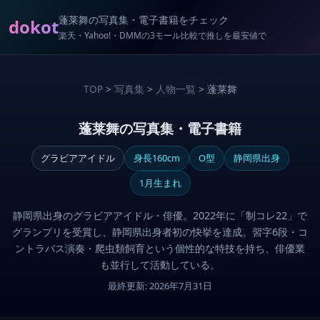
蓬莱舞の写真集・電子書籍をチェック
dokot
楽天・Yahoo!・DMMの3モール比較で推しを最安値で
TOP
>
写真集
>
人物一覧
> 蓬莱舞
蓬莱舞の写真集・電子書籍
グラビアアイドル
身長160cm
O型
静岡県出身
1月生まれ
静岡県出身のグラビアアイドル・俳優。2022年に「制コレ22」で
グランプリを受賞し、静岡県出身者初の快挙を達成。習字6段・コ
ントラバス演奏・爬虫類飼育という個性的な特技を持ち、俳優業
も並行して活動している。
最終更新: 2026年7月31日