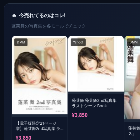
🔥
今売れてるのはコレ!
蓬莱舞の写真集を各モールでチェック
DMM
Yahoo!
DMM
蓬莱舞 蓬莱舞2nd写真集
ラストシーン Book
¥3,850
【電子版限定21ページ
蓬莱
増】蓬莱舞2nd写真集 ラ
ス」
ストシーン
¥3,850