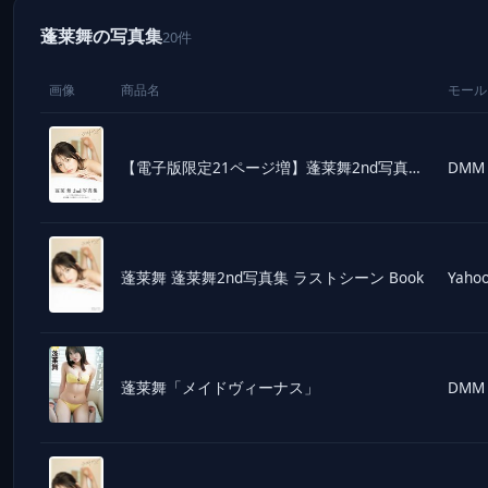
蓬莱舞の写真集
20件
画像
商品名
モール
【電子版限定21ページ増】蓬莱舞2nd写真集 ラストシーン
DMM
蓬莱舞 蓬莱舞2nd写真集 ラストシーン Book
Yahoo
蓬莱舞「メイドヴィーナス」
DMM