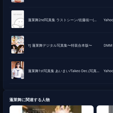
蓬莱舞2nd写真集 ラストシーン/佐藤佑一(写真家),蓬莱舞(タレント)
Yahoo
YJ 蓬莱舞デジタル写真集〜特装合本版〜
DMM
蓬莱舞1st写真集 あいまい/Takeo Dec.(写真家),蓬莱舞(タレント)
Yahoo
蓬莱舞に関連する人物