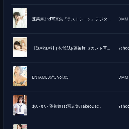
蓬莱舞2nd写真集『ラストシーン』デジタル限定未公開カット版 旅の途中に
DMM
【送料無料】[本/雑誌]/蓬莱舞 セカンド写真集 ラストシーン/佐藤佑一/撮影(単行本・ムック)
Yahoo
ENTAME36℃ vol.05
DMM
あいまい 蓬莱舞1st写真集/TakeoDec．
Yahoo