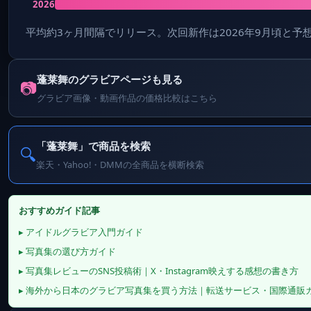
2026
平均約3ヶ月間隔でリリース。次回新作は2026年9月頃と予
蓬莱舞のグラビアページも見る
📷
グラビア画像・動画作品の価格比較はこちら
「蓬莱舞」で商品を検索
🔍
楽天・Yahoo!・DMMの全商品を横断検索
おすすめガイド記事
▸ アイドルグラビア入門ガイド
▸ 写真集の選び方ガイド
▸ 写真集レビューのSNS投稿術｜X・Instagram映えする感想の書き方
▸ 海外から日本のグラビア写真集を買う方法｜転送サービス・国際通販