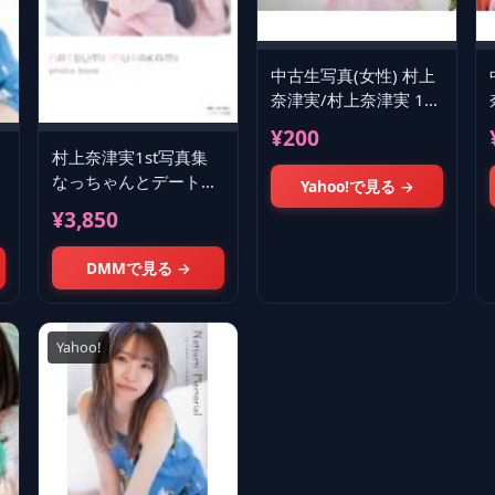
中古生写真(女性) 村上
奈津実/村上奈津実 1st
写真集「なっちゃんと
¥200
デート日記」アニメイ
村上奈津実1st写真集
ト特典ブロ
なっちゃんとデート日
Yahoo!で見る →
記
¥3,850
DMMで見る →
Yahoo!