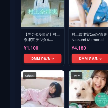
【デジタル限定】村上
村上奈津実2nd写真集
奈津実 デジタル
Natsumi Memorial
PHOTOBOOK ひとや
¥1,100
¥4,180
すみ
DMMで見る →
DMMで見る →
Yahoo!
DMM