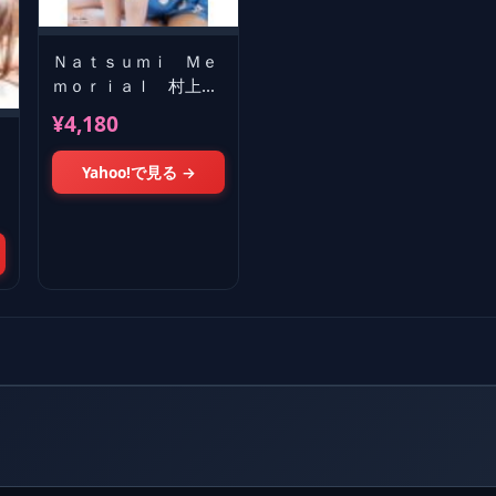
Ｎａｔｓｕｍｉ Ｍｅ
ｍｏｒｉａｌ 村上奈
津実２ｎｄ写真集 / 佐
¥4,180
藤薫（フォトグ
Yahoo!で見る →