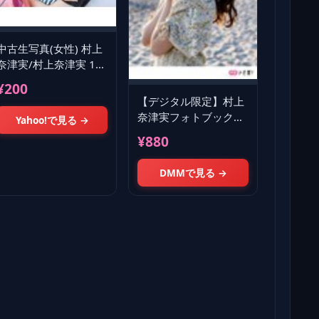
中古生写真(女性) 村上
奈津実/村上奈津実 1st
写真集「なっちゃんと
¥200
デート日記」ゲーマー
【デジタル限定】村上
ズ特典ブロ
奈津実フォトブック
Yahoo!で見る →
「なつみとぶらりっ
¥880
★」
DMMで見る →