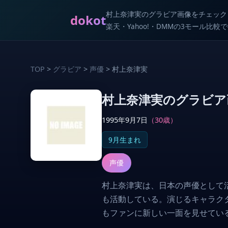
村上奈津実のグラビア画像をチェック
dokot
楽天・Yahoo!・DMMの3モール比
TOP
>
グラビア
>
声優
> 村上奈津実
村上奈津実のグラビア
1995年9月7日
（30歳）
9月生まれ
声優
村上奈津実は、日本の声優として活
も活動している。演じるキャラク
もファンに新しい一面を見せてい