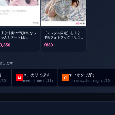
村上奈津実1st写真集 なっ
【デジタル限定】村上奈
ちゃんとデート日記
津実フォトブック「なつ
みとぶらりっ★」
3,850
¥880
動します
す
メルカリで探す
ヤフオクで探す
M
Y!
 に移動
mercari.com に移動
auctions.yahoo.co.jp に移動