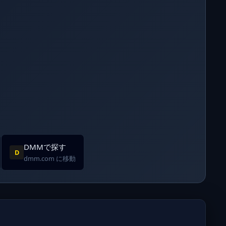
DMMで探す
D
dmm.com に移動