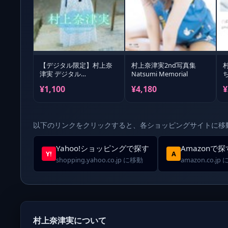
【デジタル限定】村上奈
村上奈津実2nd写真集
津実 デジタル
Natsumi Memorial
PHOTOBOOK ひとやすみ
¥1,100
¥4,180
¥
以下のリンクをクリックすると、各ショッピングサイトに移
Yahoo!ショッピングで探す
Amazonで探
Y!
A
shopping.yahoo.co.jp に移動
amazon.co.jp
村上奈津実について