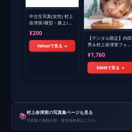
中古生写真(女性) 村上
奈津実/横型・膝上/村
上奈津実 1st写真集
¥200
「なっちゃんとデート
【デジタル限定】内田
日記」HMV
秀＆村上奈津実フォト
Yahoo!で見る →
ブック〜特装合本版〜
¥1,760
DMMで見る →
村上奈津実の写真集ページも見る
📚
写真集の価格比較・最安値検索はこちら