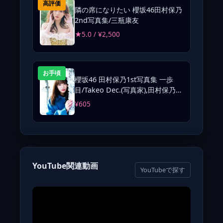
高評価
隣の席になりたい 櫻坂46田村保乃
2nd写真集/三瓶康友
★5.0 / ¥2,500
お手頃
櫻坂46 田村保乃1st写真集 一歩
目/Takeo Dec.(写真家),田村保乃
(タレント)
¥605
YouTube関連動画
YouTubeで探す