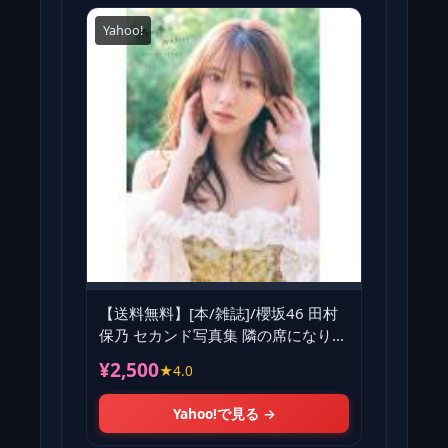
Yahoo!
【送料無料】[本/雑誌]/櫻坂46 田村
保乃 セカンド写真集 隣の席になりた
い/三瓶康友/著
¥2,500
★4.0
Yahoo!で見る →