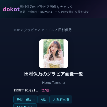
田村保乃のグラビア画像をチェック
dokot
楽天・Yahoo!・DMMの3モール比較で推しを最安値で
TOP
>
グラビア
>
アイドル
> 田村保乃
田村保乃のグラビア画像一覧
Hono Tamura
1998年10月21日
（27歳）
身長 163cm
A型
大阪府出身