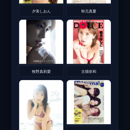
夕美しおん
秋元真夏
牧野真莉愛
古畑奈和