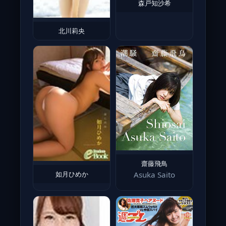
森戸知沙希
北川莉央
齋藤飛鳥
如月ひめか
Asuka Saito