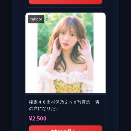
Yahoo!
櫻坂４６田村保乃２ｎｄ写真集 隣
の席になりたい
¥2,500