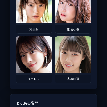
潮美舞
椎名心春
楓カレン
斉藤帆夏
よくある質問