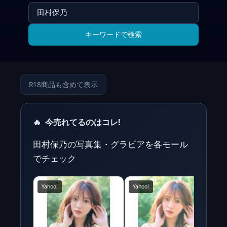
キーワードで検索
R18商品も含めて表示
🔥
今売れてるのはコレ!
田村保乃の写真集・グラビアを各モール
でチェック
Yahoo!
Yahoo!
Y