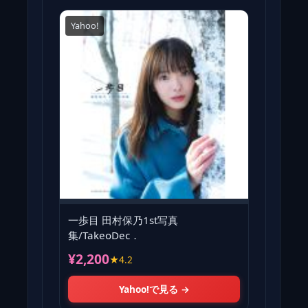
Yahoo!
一歩目 田村保乃1st写真
集/TakeoDec．
¥2,200
★4.2
Yahoo!で見る →