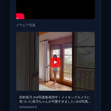
グラビア写真
▶
田村保乃 2nd写真集発売中！メイキングカメラに
気づいた保乃ちゃんが可愛すぎました♪2nd写真集
『隣の席になりたい』
noname24.4