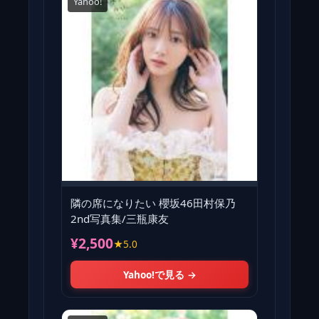
Yahoo!
隣の席になりたい 櫻坂46田村保乃
2nd写真集/三瓶康友
¥2,500
★5.0
Yahoo!で見る →