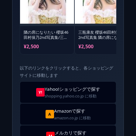
隣の席になりたい 櫻坂46
三瓶康友 櫻坂46田村保乃
田村保乃2nd写真集/三瓶
2nd写真集 隣の席になり
1
康友
たい Book
¥2,500
¥2,500
¥
以下のリンクをクリックすると、各ショッピング
サイトに移動します
Yahoo!ショッピングで探す
Y!
shopping.yahoo.co.jp に移動
Amazonで探す
A
amazon.co.jp に移動
メルカリで探す
M