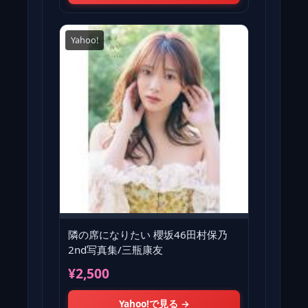
Yahoo!
隣の席になりたい 櫻坂46田村保乃
2nd写真集/三瓶康友
¥2,500
Yahoo!で見る →