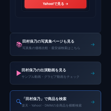
Yahoo!で見る →
田村保乃の写真集ページも見る
📚
→
写真集の価格比較・最安値検索はこちら
田村保乃の出演動画を見る
▶️
→
サンプル動画・グラビア動画をチェック
「田村保乃」で商品を検索
🔍
→
楽天・Yahoo!・DMMの全商品を横断検索