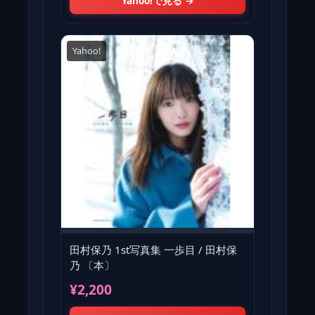
Yahoo!で見る →
Yahoo!
田村保乃 1st写真集 一歩目 / 田村保
乃 〔本〕
¥2,200