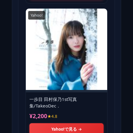
Yahoo!
一歩目 田村保乃1st写真
集/TakeoDec．
¥2,200
★4.8
Yahoo!で見る →