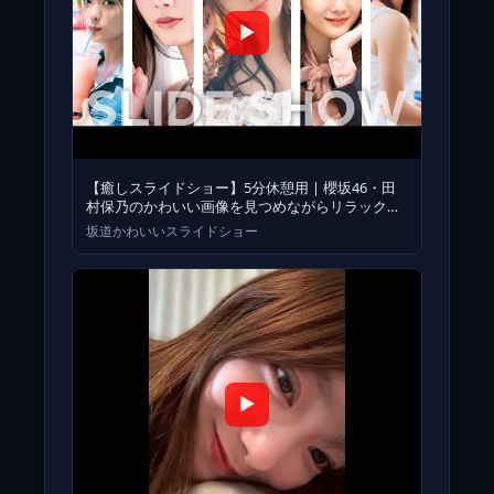
▶
【癒しスライドショー】5分休憩用 | 櫻坂46・田
村保乃のかわいい画像を見つめながらリラックス
しよう | Hono Ta
坂道かわいいスライドショー
▶