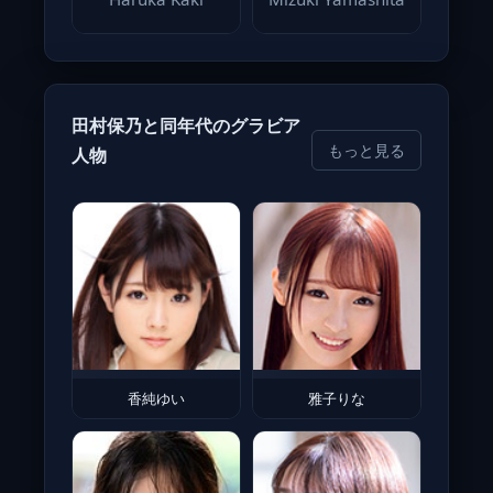
田村保乃と同年代のグラビア
もっと見る
人物
香純ゆい
雅子りな