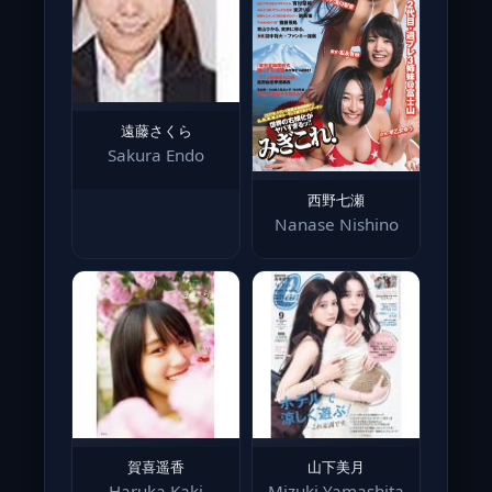
遠藤さくら
Sakura Endo
西野七瀬
Nanase Nishino
賀喜遥香
山下美月
Haruka Kaki
Mizuki Yamashita