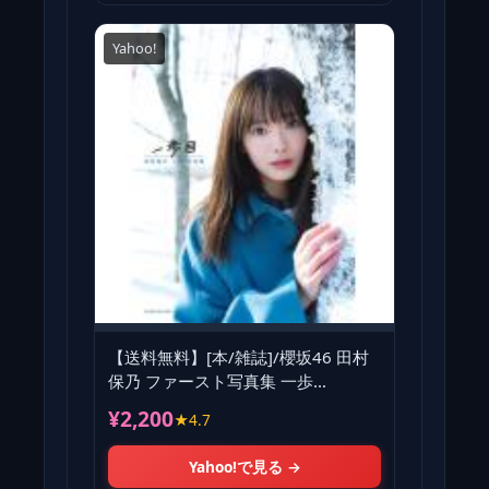
Yahoo!
【送料無料】[本/雑誌]/櫻坂46 田村
保乃 ファースト写真集 一歩
目/TakeoDec./撮影(単
¥2,200
★4.7
Yahoo!で見る →