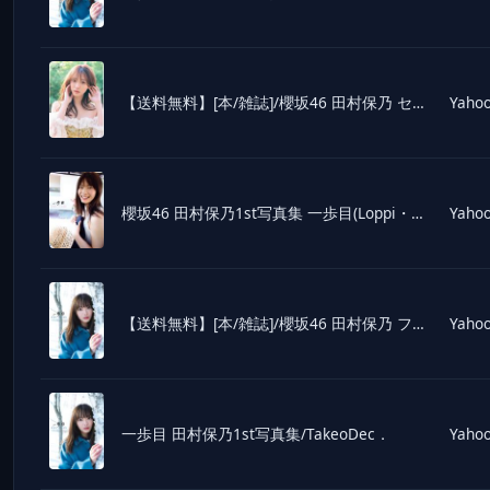
【送料無料】[本/雑誌]/櫻坂46 田村保乃 セカンド写真集 隣の席になりたい/三瓶康友/著
Yahoo
櫻坂46 田村保乃1st写真集 一歩目(Loppi・HMV限定カバー版)/Takeo Dec.(写真家),田
Yahoo
【送料無料】[本/雑誌]/櫻坂46 田村保乃 ファースト写真集 一歩目/TakeoDec./撮影(単行本・ムック)
Yahoo
一歩目 田村保乃1st写真集/TakeoDec．
Yahoo