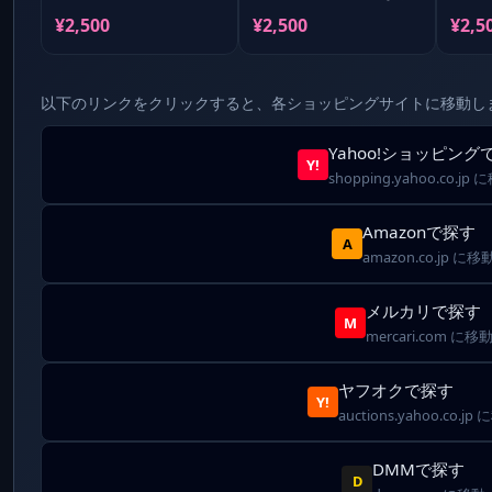
康友
たい Book
乃 
¥2,500
¥2,500
¥2,5
以下のリンクをクリックすると、各ショッピングサイトに移動し
Yahoo!ショッピング
Y!
shopping.yahoo.co.jp
Amazonで探す
A
amazon.co.jp に移
メルカリで探す
M
mercari.com に移
ヤフオクで探す
Y!
auctions.yahoo.co.jp
DMMで探す
D