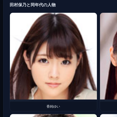
田村保乃と同年代の人物
香純ゆい