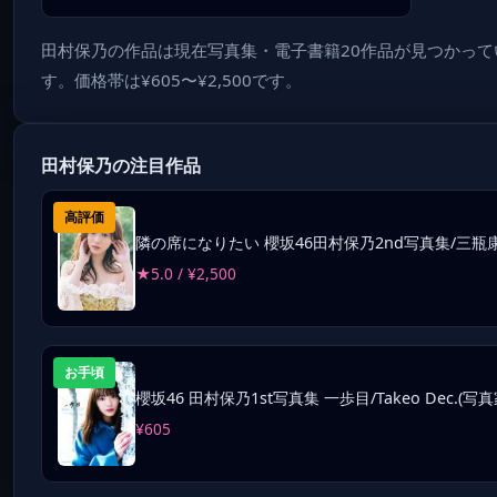
田村保乃の作品は現在写真集・電子書籍20作品が見つかってい
す。価格帯は¥605〜¥2,500です。
田村保乃の注目作品
高評価
隣の席になりたい 櫻坂46田村保乃2nd写真集/三瓶
★5.0 / ¥2,500
お手頃
櫻坂46 田村保乃1st写真集 一歩目/Takeo Dec.(写
¥605