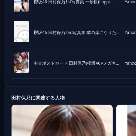
櫻坂46 田村保乃1st写真集 一歩目(Loppi・HMV限定カバー版)/Takeo Dec.(写真家),田
Yahoo
櫻坂46 田村保乃2nd写真集 隣の席になりたい(TSUTAYA限定カバー版)/三瓶康友(写真家),
Yahoo
中古ポストカード 田村保乃(櫻坂46)/メガネ ポストカード 「田村保乃 1st 写真集 一歩目」 TSUTAYA購入特
Yahoo
田村保乃に関連する人物