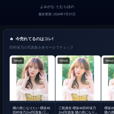
よみがな: たむらほの
最終更新: 2026年7月31日
🔥
今売れてるのはコレ!
田村保乃の写真集を各モールでチェック
Yahoo!
Yahoo!
Yahoo!
隣の席になりたい 櫻坂46
三瓶康友 櫻坂46田村保乃
櫻坂4
田村保乃2nd写真集/三瓶
2nd写真集 隣の席になり
隣の席