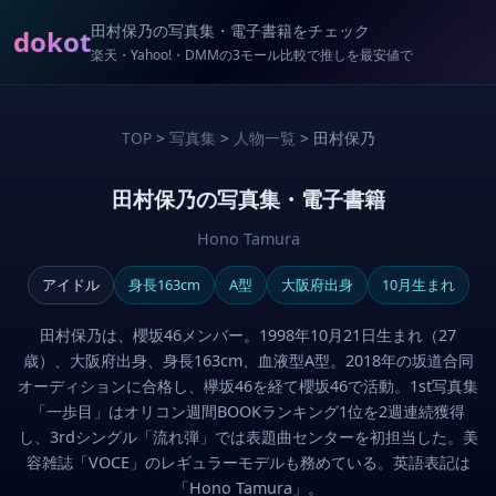
田村保乃の写真集・電子書籍をチェック
dokot
楽天・Yahoo!・DMMの3モール比較で推しを最安値で
TOP
>
写真集
>
人物一覧
> 田村保乃
田村保乃の写真集・電子書籍
Hono Tamura
アイドル
身長163cm
A型
大阪府出身
10月生まれ
田村保乃は、櫻坂46メンバー。1998年10月21日生まれ（27
歳）、大阪府出身、身長163cm、血液型A型。2018年の坂道合同
オーディションに合格し、欅坂46を経て櫻坂46で活動。1st写真集
「一歩目」はオリコン週間BOOKランキング1位を2週連続獲得
し、3rdシングル「流れ弾」では表題曲センターを初担当した。美
容雑誌「VOCE」のレギュラーモデルも務めている。英語表記は
「Hono Tamura」。