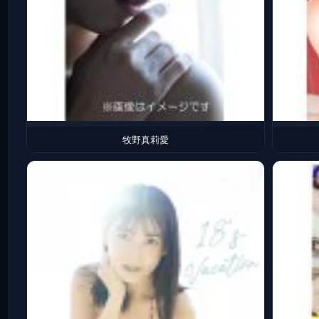
牧野真莉愛