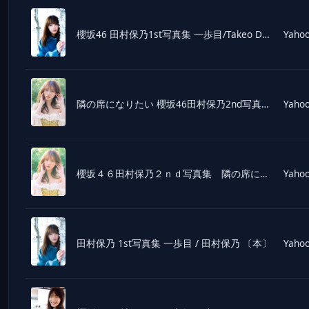
櫻坂46 田村保乃1st写真集 一歩目/Takeo Dec.(写真家),田村保乃(タレント)
Yahoo
隣の席になりたい 櫻坂46田村保乃2nd写真集/三瓶康友
Yahoo
櫻坂４６田村保乃２ｎｄ写真集 隣の席になりたい
Yahoo
田村保乃 1st写真集 一歩目 / 田村保乃 〔本〕
Yahoo