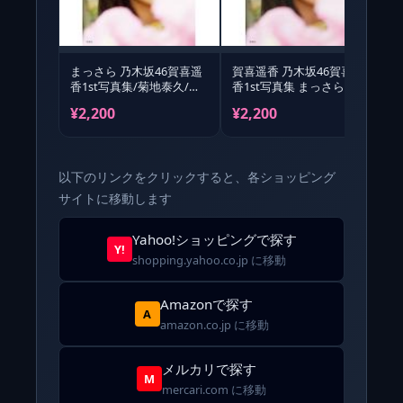
まっさら 乃木坂46賀喜遥
賀喜遥香 乃木坂46賀喜遥
香1st写真集/菊地泰久/賀
香1st写真集 まっさら
喜遥香
Book
¥2,200
¥2,200
¥
以下のリンクをクリックすると、各ショッピング
サイトに移動します
Yahoo!ショッピングで探す
Y!
shopping.yahoo.co.jp に移動
Amazonで探す
A
amazon.co.jp に移動
メルカリで探す
M
mercari.com に移動