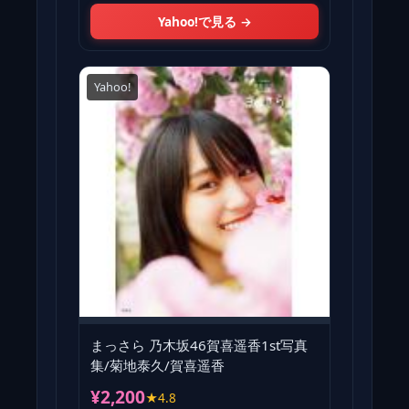
Yahoo!で見る →
Yahoo!
まっさら 乃木坂46賀喜遥香1st写真
集/菊地泰久/賀喜遥香
¥2,200
★4.8