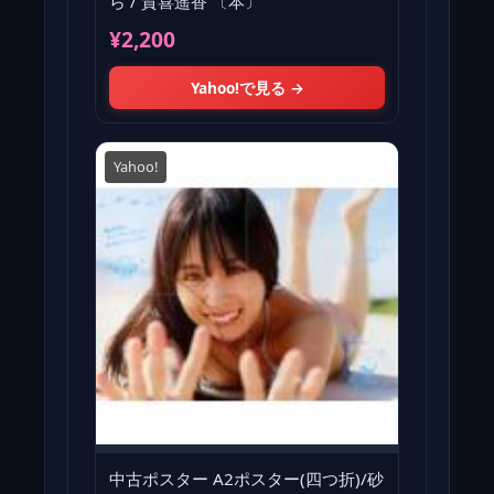
ら / 賀喜遥香 〔本〕
¥2,200
Yahoo!で見る →
Yahoo!
中古ポスター A2ポスター(四つ折)/砂