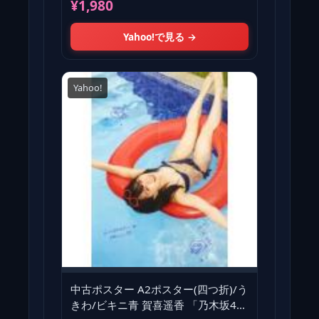
¥1,980
Yahoo!で見る →
Yahoo!
中古ポスター A2ポスター(四つ折)/う
きわ/ビキニ青 賀喜遥香 「乃木坂46