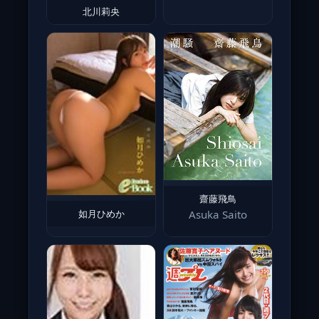
北川莉央
齋藤飛鳥
如月ひめか
Asuka Saito