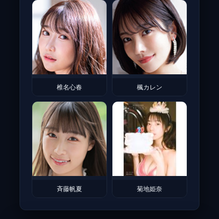
椎名心春
楓カレン
斉藤帆夏
菊地姫奈