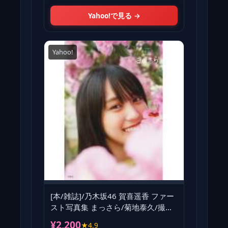
Yahoo!で見る →
Yahoo!
[本/雑誌]/乃木坂46 賀喜遥香 ファー
スト写真集 まっさら/菊地泰久/撮影
賀喜遥香/著(単行本
¥2,200
★4.9