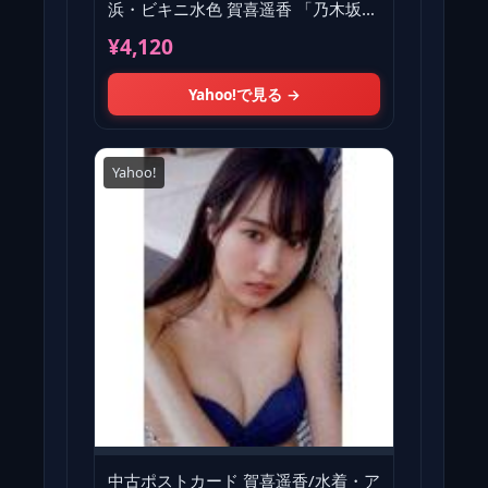
浜・ビキニ水色 賀喜遥香 「乃木坂
46 賀喜遥香 1st写真
¥4,120
Yahoo!で見る →
Yahoo!
中古ポストカード 賀喜遥香/水着・ア