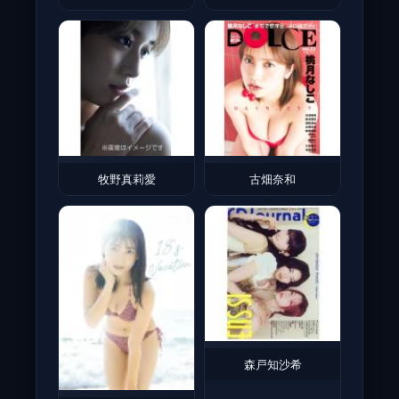
牧野真莉愛
古畑奈和
森戸知沙希