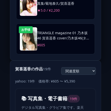
真集/菊地泰久/賀喜遥香
★5.0 / ¥2,200
お手頃
TRIANGLE magazine 01 乃木坂
46 賀喜遥香 cover/乃木坂46(タレ
ント)
¥605
賀喜遥香の作品
19件
yahoo: 19件 価格帯: ¥605 〜 ¥5,390
📚 写真集・電子書籍
19件
デジタル写真集・グラビア集です。楽天