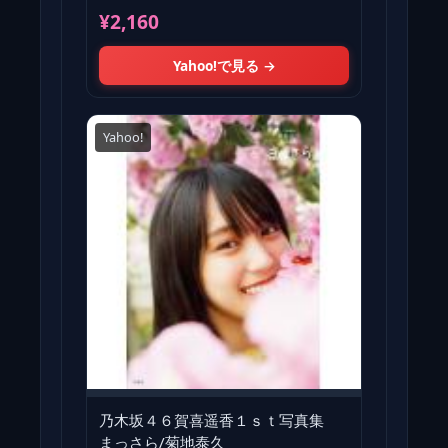
集『まっさら』」
¥2,160
Yahoo!で見る →
Yahoo!
乃木坂４６賀喜遥香１ｓｔ写真集
まっさら/菊地泰久