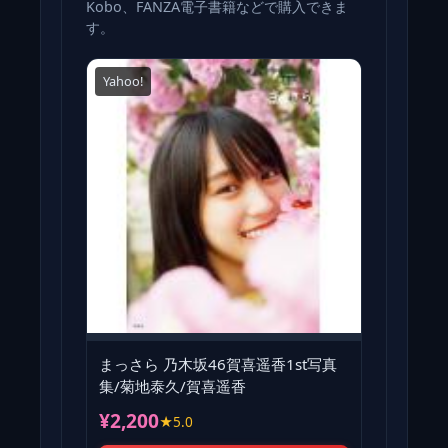
Kobo、FANZA電子書籍などで購入できま
す。
Yahoo!
まっさら 乃木坂46賀喜遥香1st写真
集/菊地泰久/賀喜遥香
¥2,200
★5.0