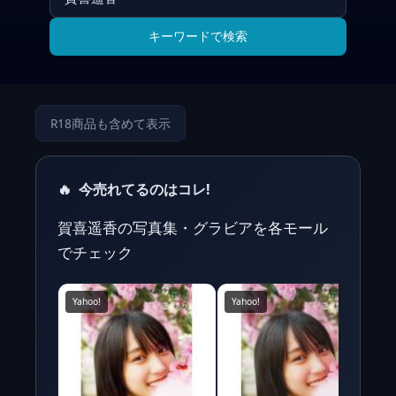
キーワードで検索
R18商品も含めて表示
🔥
今売れてるのはコレ!
賀喜遥香の写真集・グラビアを各モール
でチェック
Yahoo!
Yahoo!
Y