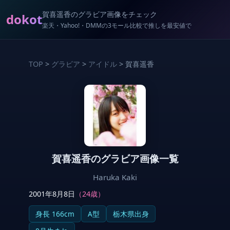
賀喜遥香のグラビア画像をチェック
dokot
楽天・Yahoo!・DMMの3モール比較で推しを最安値で
TOP
>
グラビア
>
アイドル
> 賀喜遥香
賀喜遥香のグラビア画像一覧
Haruka Kaki
2001年8月8日
（24歳）
身長 166cm
A型
栃木県出身