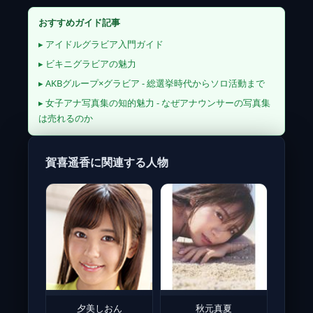
おすすめガイド記事
▸ アイドルグラビア入門ガイド
▸ ビキニグラビアの魅力
▸ AKBグループ×グラビア - 総選挙時代からソロ活動まで
▸ 女子アナ写真集の知的魅力 - なぜアナウンサーの写真集
は売れるのか
賀喜遥香に関連する人物
夕美しおん
秋元真夏