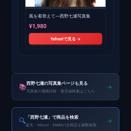
風を着替えて―西野七瀬写真集
¥1,980
Yahoo!で見る →
西野七瀬の写真集ページも見る
📚
→
写真集の価格比較・最安値検索はこちら
「西野七瀬」で商品を検索
🔍
→
楽天・Yahoo!・DMMの全商品を横断検索