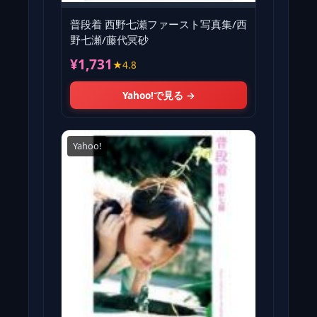
普段着 西野七瀬ファースト写真集/西
野七瀬/藤代冥砂
¥1,731
★4.8
Yahoo!で見る →
Yahoo!