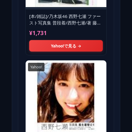
[本/雑誌]/乃木坂46 西野七瀬 ファー
スト写真集 普段着/西野七瀬/著 藤代
冥砂/著(単行本・ム
¥1,731
Yahoo!で見る →
Yahoo!