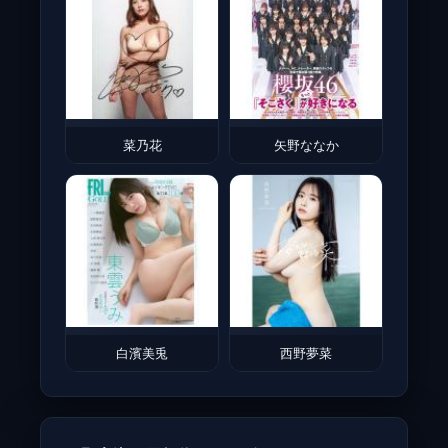
菜乃花
矢野ななか
白濱美兎
西野夢菜