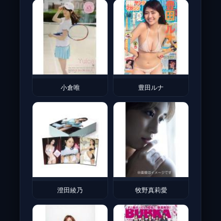
小倉唯
豊田ルナ
澄田綾乃
牧野真莉愛