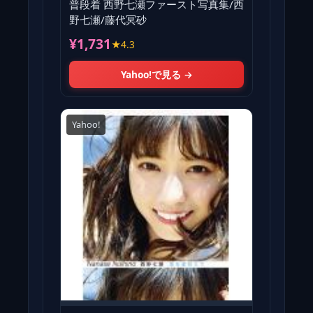
普段着 西野七瀬ファースト写真集/西
野七瀬/藤代冥砂
¥1,731
★4.3
Yahoo!で見る →
Yahoo!