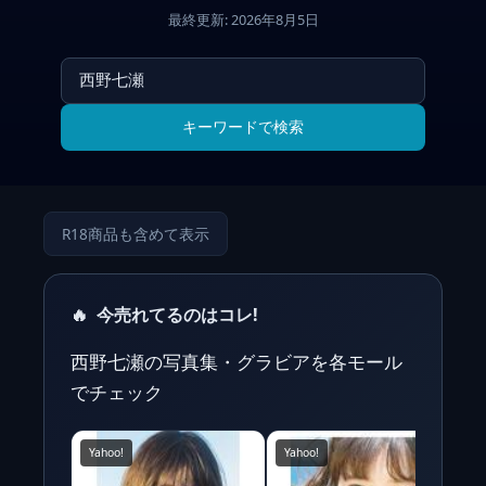
最終更新: 2026年8月5日
キーワードで検索
R18商品も含めて表示
🔥
今売れてるのはコレ!
西野七瀬の写真集・グラビアを各モール
でチェック
Yahoo!
Yahoo!
Y