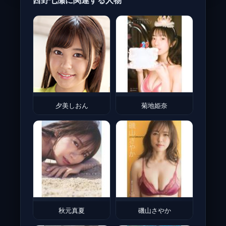
西野七瀬に関連する人物
夕美しおん
菊地姫奈
秋元真夏
磯山さやか