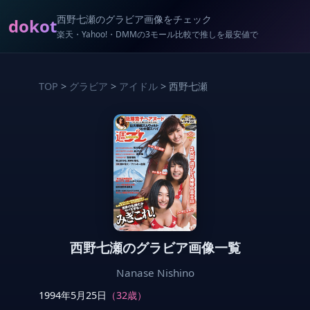
西野七瀬のグラビア画像をチェック
dokot
楽天・Yahoo!・DMMの3モール比較で推しを最安値で
TOP
>
グラビア
>
アイドル
> 西野七瀬
西野七瀬のグラビア画像一覧
Nanase Nishino
1994年5月25日
（32歳）