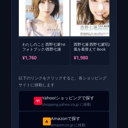
わたしのこと 西野七瀬1st
西野七瀬 西野七瀬写真集
フォトブック/西野七瀬
風を着替えて Book
¥1,760
¥1,980
¥
以下のリンクをクリックすると、各ショッピング
サイトに移動します
Yahoo!ショッピングで探す
Y!
shopping.yahoo.co.jp に移動
Amazonで探す
A
amazon.co.jp に移動