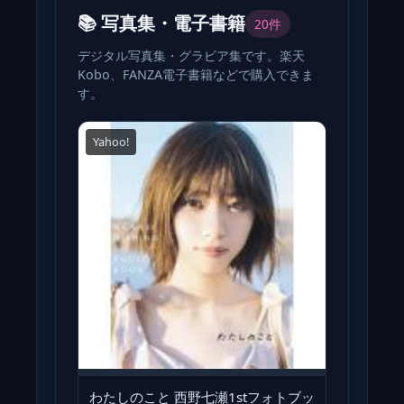
📚 写真集・電子書籍
20件
デジタル写真集・グラビア集です。楽天
Kobo、FANZA電子書籍などで購入できま
す。
Yahoo!
わたしのこと 西野七瀬1stフォトブッ