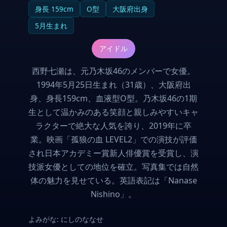
身長 159cm
O型
大阪府出身
5月生まれ
アイドル
西野七瀬は、元乃木坂46のメンバーで女優。
1994年5月25日生まれ（31歳）、大阪府出
身、身長159cm、血液型O型。乃木坂46の1期
生として温かみのある笑顔と親しみやすいキャ
ラクターで絶大な人気を誇り、2019年に卒
業。映画「孤狼の血 LEVEL2」での演技が評価
され日本アカデミー賞新人俳優賞を受賞し、演
技派女優としての地位を確立。写真集では自然
体の魅力を見せている。英語表記は「Nanase
Nishino」。
よみがな: にしのななせ