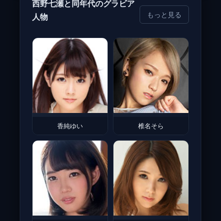
西野七瀬と同年代のグラビア
もっと見る
人物
香純ゆい
椎名そら