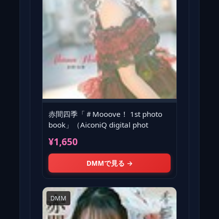
赤間四季「＃Mooove！ 1st photo
book」（AiconiQ digital phot
¥1,650
DMMで見る →
DMM