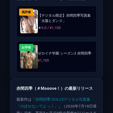
高評価
【デジタル限定】赤間四季写真集
「太陽とダンス」
★5.0 / ¥1,100
お手頃
ゼロイチ学園 シーズン2 赤間四季
¥1,100
赤間四季（＃Mooove！）の最新リリース
最新作は「
赤間四季 DOLCEデジタル写真集
「のぼせないでよっ！」
」（2026年7月18日発
売）です。直近3ヶ月で3件の新作がリリースさ