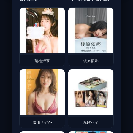
菊地姫奈
榎原依那
磯山さやか
風吹ケイ