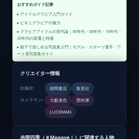
おすすめガイド記事
▸ アイドルグラビア入門ガイド
▸ ビキニグラビアの魅力
▸ グラビアアイドルの世代論｜90年代・00年代・10年代・
20年代の変遷と特徴
▸ 親子で楽しめる写真集入門｜モデル・スポーツ選手・ア
ート系写真集ガイド
クリエイター情報
出版社:
徳間書店
集英社
カメラマン:
大藪達也
西村康
LUCKMAN
赤間四季（＃Mooove！）に関連する人物