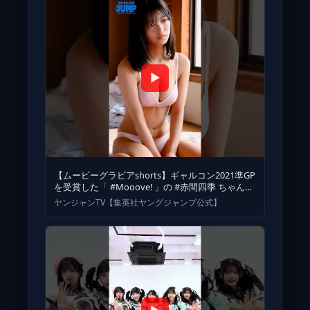
▶
【ムービーグラビアshorts】ギャルコン2021準GP
を受賞した「 #Mooove! 」の #赤間四季 ちゃんが
ソロで
ヤンジャンTV【集英社ヤングジャンプ公式】