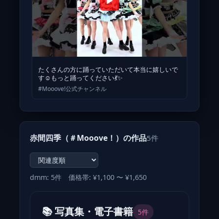
▶
たくさんの方に踊っていただいて本当に嬉しいで
す☺️もっと踊ってください💃✨
#Mooove!公式チャンネル
赤間四季（＃Mooove！）の作品
5件
dmm: 5件 価格帯: ¥1,100 〜 ¥1,650
📚 写真集・電子書籍
5件