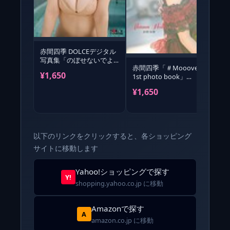
赤間四季 DOLCEデジタル
写真集「のぼせないでよ
赤間四季「＃Mooove！
っ！」
¥1,650
1st photo book」
（AiconiQ di
¥1,650
¥
以下のリンクをクリックすると、各ショッピング
サイトに移動します
Yahoo!ショッピングで探す
Y!
shopping.yahoo.co.jp に移動
Amazonで探す
A
amazon.co.jp に移動