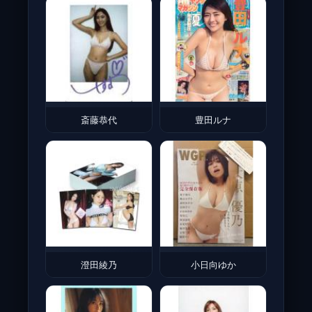
斎藤恭代
豊田ルナ
澄田綾乃
小日向ゆか