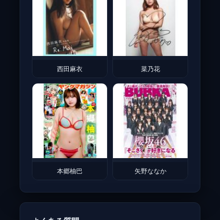
西田麻衣
菜乃花
本郷柚巴
矢野ななか