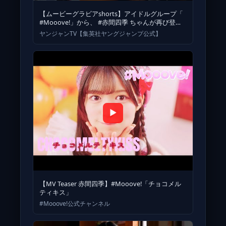
【ムービーグラビアshorts】アイドルグループ「
#Mooove!」から、 #赤間四季 ちゃんが再び登
場！今回はちょっ
ヤンジャンTV【集英社ヤングジャンプ公式】
▶
【MV Teaser 赤間四季】#Mooove!「チョコメル
ティキス」
#Mooove!公式チャンネル