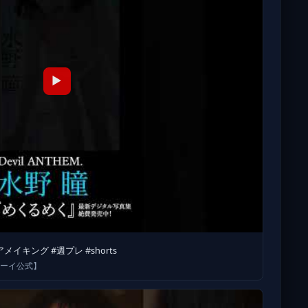
▶
ビアメイキング #週プレ #shorts
ボーイ公式】