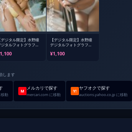
【デジタル限定】水野瞳
【デジタル限定】水野瞳
デジタルフォトグラフ
デジタルフォトグラフ
「さあ、いくぞ！」
「目が離せない」
1,100
¥1,100
動します
す
メルカリで探す
ヤフオクで探す
M
Y!
 に移動
mercari.com に移動
auctions.yahoo.co.jp に移動