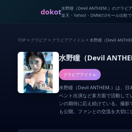
水野瞳（Devil ANTHEM.）のグラ
dokot
楽天・Yahoo!・DMMの3モール比
TOP
>
グラビア
>
グラビアアイドル
> 水野瞳（Devil ANTHE
水野瞳（Devil AN
グラビアアイドル
水野瞳（Devil ANTHEM.
ベント出演など多方面で活動して
ンの期待に応え続けている。撮影
も公開。ファンとの交流を大切に