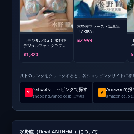
水野瞳ファースト写真集
『AKIRA』
¥2,999
【デジタル限定】水野瞳
デジタルフォトグラフ
「キラキラ揺れる」
¥1,320
¥
以下のリンクをクリックすると、各ショッピングサイトに移
Yahoo!ショッピングで探す
Amazonで探
Y!
A
shopping.yahoo.co.jp に移動
amazon.co.jp
水野瞳（Devil ANTHEM.）について