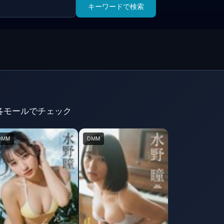
キーワードで検索
アを各モールでチェック
DMM
DMM