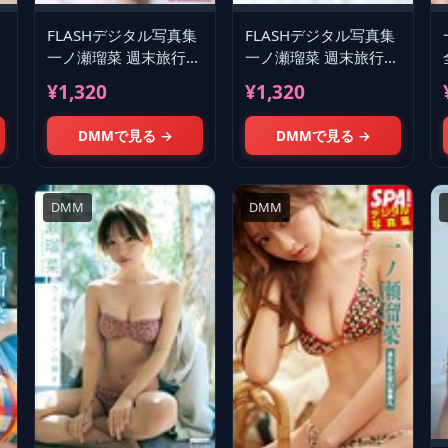
FLASHデジタル写真集
FLASHデジタル写真集
集
一ノ瀬瑠菜 週末旅行
一ノ瀬瑠菜 週末旅行
――ずっと、このま
――2人だけの朝に。
¥1,320
¥1,320
ま。
DMMで見る →
DMMで見る →
DMM
DMM