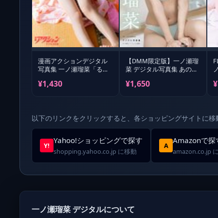
漫画アクションデジタル
【DMM限定版】一ノ瀬瑠
写真集 一ノ瀬瑠菜「るた
菜 デジタル写真集 あの日
ん織姫伝説」
の続き
¥1,430
¥1,650
¥
以下のリンクをクリックすると、各ショッピングサイトに移
Yahoo!ショッピングで探す
Amazonで探
Y!
A
shopping.yahoo.co.jp に移動
amazon.co.jp
一ノ瀬瑠菜 デジタルについて