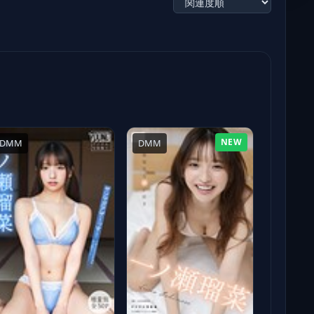
NEW
DMM
DMM