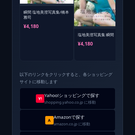
瞬間 塩地美澄写真集/橋本
雅司
『
¥4,180
¥
塩地美澄写真集 瞬間
¥4,180
以下のリンクをクリックすると、各ショッピング
サイトに移動します
Yahoo!ショッピングで探す
Y!
shopping.yahoo.co.jp に移動
Amazonで探す
A
amazon.co.jp に移動