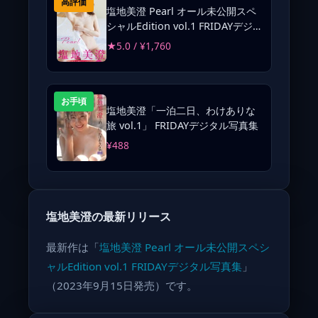
高評価
塩地美澄 Pearl オール未公開スペ
シャルEdition vol.1 FRIDAYデジ
タル写真集
★5.0 / ¥1,760
お手頃
塩地美澄「一泊二日、わけありな
旅 vol.1」 FRIDAYデジタル写真集
¥488
塩地美澄の最新リリース
最新作は「
塩地美澄 Pearl オール未公開スペシ
ャルEdition vol.1 FRIDAYデジタル写真集
」
（2023年9月15日発売）です。