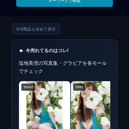
キーワードで検索
R18商品も含めて表示
🔥
今売れてるのはコレ!
塩地美澄の写真集・グラビアを各モール
でチェック
Yahoo!
DMM
Y