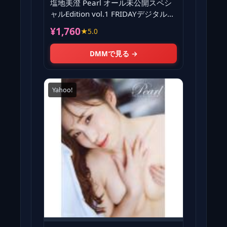
塩地美澄 Pearl オール未公開スペシ
ャルEdition vol.1 FRIDAYデジタル写
真集
¥1,760
★5.0
DMMで見る →
Yahoo!