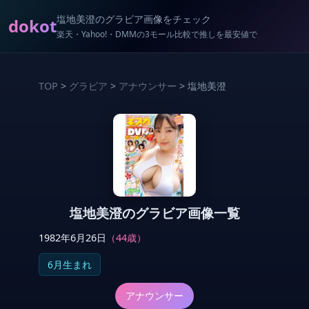
塩地美澄のグラビア画像をチェック
dokot
楽天・Yahoo!・DMMの3モール比較で推しを最安値で
TOP
>
グラビア
>
アナウンサー
> 塩地美澄
塩地美澄のグラビア画像一覧
1982年6月26日
（44歳）
6月生まれ
アナウンサー