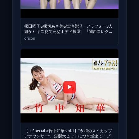
熊田曜子&熊切あさ美&塩地美澄、アラフォー3人
組がビキニ姿で完璧ボディ披露 『関西コレクシ
ョン2022
oricon
▶
【＋Special #竹中知華 vol.1】“令和のスイカップ
アナウンサー”、爆裂大ヒットにつき爆速で「プラ