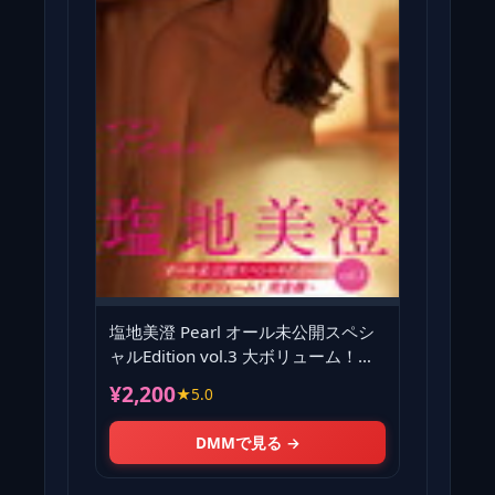
塩地美澄 Pearl オール未公開スペシ
ャルEdition vol.3 大ボリューム！完
全版 FRI
¥2,200
★5.0
DMMで見る →