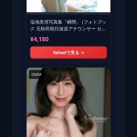
塩地美澄写真集「瞬間」 (フォトブッ
ク 元秋田朝日放送アナウンサー セク
シー過ぎる女子アナ美女アナ
¥4,180
Yahoo!で見る →
DMM