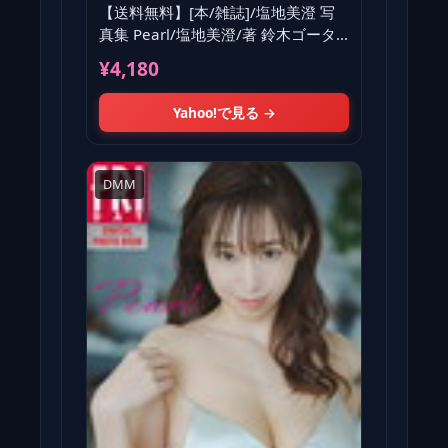
【送料無料】[本/雑誌]/塩地美澄 写
真集 Pearl/塩地美澄/著 鈴木ゴータ/
著
¥4,180
Yahoo!で見る →
DMM