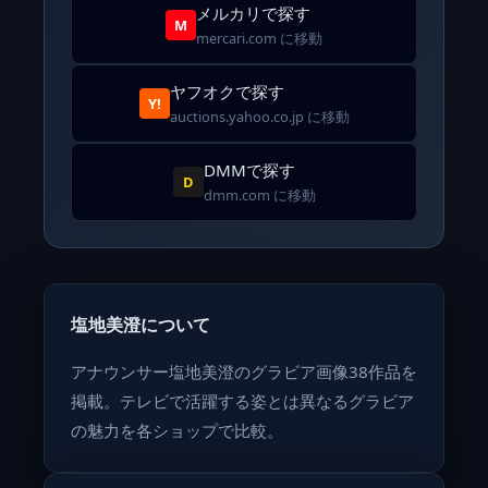
メルカリで探す
M
mercari.com に移動
ヤフオクで探す
Y!
auctions.yahoo.co.jp に移動
DMMで探す
D
dmm.com に移動
塩地美澄について
アナウンサー塩地美澄のグラビア画像38作品を
掲載。テレビで活躍する姿とは異なるグラビア
の魅力を各ショップで比較。