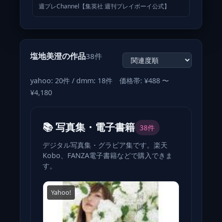
ス！」初登場
週プレChannel【集英社 週刊プレイボーイ公式】
塩地美澄の作品
38件
yahoo: 20件 / dmm: 18件 価格帯: ¥488 〜
¥4,180
📚 写真集・電子書籍
38件
デジタル写真集・グラビア集です。楽天
Kobo、FANZA電子書籍などで購入できま
す。
Yahoo!