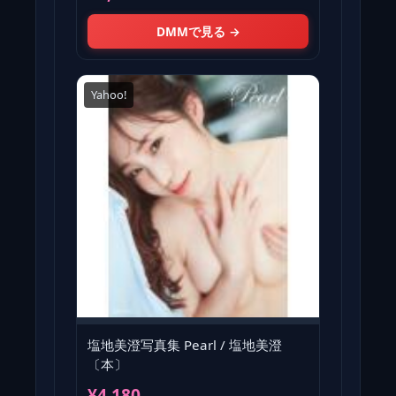
DMMで見る →
Yahoo!
塩地美澄写真集 Pearl / 塩地美澄
〔本〕
¥4,180