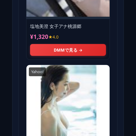
塩地美澄 女子アナ桃源郷
¥1,320
★4.0
DMMで見る →
Yahoo!