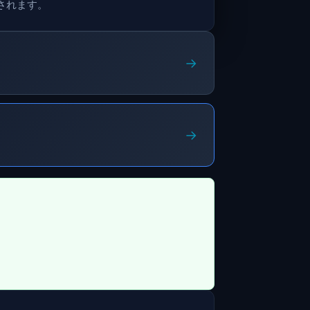
されます。
→
→