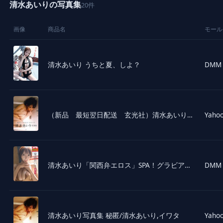
清水あいりの写真集
20件
画像
商品名
モール
清水あいり うちと夏、しよ？
DMM
（新品 最短翌日配送 玄光社）清水あいり写真集「秘匿」 清水あいり イワタ
Yahoo
清水あいり「関西弁エロス」SPA！グラビアン魂デジタル写真集
DMM
清水あいり写真集 秘匿/清水あいり,イワタ
Yahoo