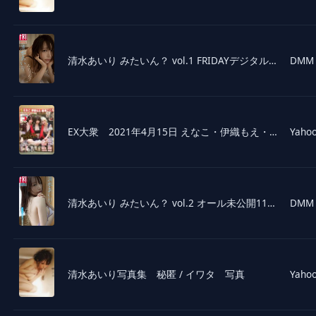
清水あいり みたいん？ vol.1 FRIDAYデジタル写真集
DMM
EX大衆 2021年4月15日 えなこ・伊織もえ・篠崎こころ・北野日奈子・猪子れいあ・大沼晶保・東雲うみ・山崎真実・高梨...
Yahoo
清水あいり みたいん？ vol.2 オール未公開110ページ超完全版 FRIDAYデジタル写真集
DMM
清水あいり写真集 秘匿 / イワタ 写真
Yahoo