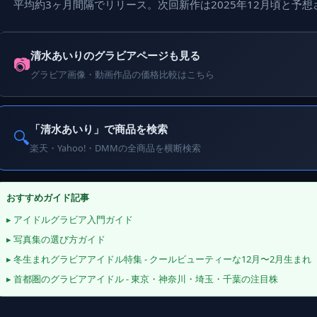
平均約3ヶ月間隔でリリース。次回新作は2025年12月頃と予想
清水あいりのグラビアページも見る
📷
グラビア画像・動画作品の価格比較はこちら
「清水あいり」で商品を検索
🔍
楽天・Yahoo!・DMMの全商品を横断検索
おすすめガイド記事
▸ アイドルグラビア入門ガイド
▸ 写真集の選び方ガイド
▸ 冬生まれグラビアアイドル特集 - クールビューティーな12月〜2月生まれ
▸ 首都圏のグラビアアイドル - 東京・神奈川・埼玉・千葉の注目株