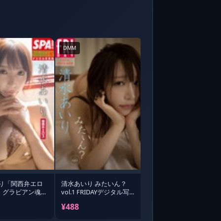
DMM
り「関西弁エロ
清水あいり みたいん？
A！グラビアン魂デ
vol.1 FRIDAYデジタル写真
真集
集
¥488