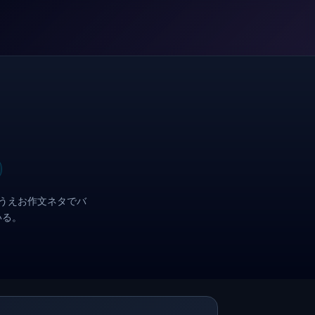
いうえお作文ネタでバ
いる。