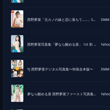
西野夢菜「元カノの妹と恋に落ちて……」SPA！デジタル写真集
DMM
西野夢菜写真集「夢なら醒める菜」 1st 初 フォトブック グラビアアイドル タレント にしの ゆめな ゴッドタン 鎧美...
Yahoo
YJ 西野夢菜デジタル写真集〜特装合本版〜
DMM
夢なら醒める菜 西野夢菜ファースト写真集/西村康
Yahoo