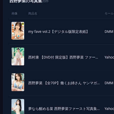
西野夢菜の写真集
20件
画像
商品名
モール
my fave vol.2【デジタル版限定表紙】
DMM
西村康 【DVD付 限定版】西野夢菜 ファースト写真集 『 夢なら醒める菜 』 Book
Yahoo
西野夢菜 【全70P】働くお姉さん ヤンマガデジタル写真集
DMM
夢なら醒める菜 西野夢菜ファースト写真集/西村康
Yahoo