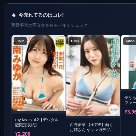
🔥
今売れてるのはコレ!
西野夢菜の写真集を各モールでチェック
DMM
DMM
Yahoo!
夢なら
ファー
¥3,9
my fave vol.2【デジタル
西野夢菜 【全70P】働く
版限定表紙】
お姉さん ヤンマガデジタ
¥2,200
ル写真集