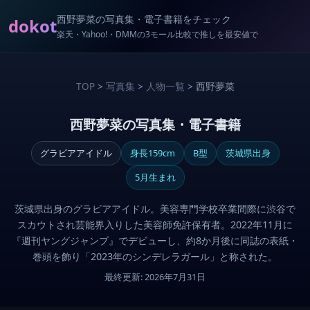
西野夢菜の写真集・電子書籍をチェック
dokot
楽天・Yahoo!・DMMの3モール比較で推しを最安値で
TOP
>
写真集
>
人物一覧
> 西野夢菜
西野夢菜の写真集・電子書籍
グラビアアイドル
身長159cm
B型
茨城県出身
5月生まれ
茨城県出身のグラビアアイドル。美容専門学校卒業間際に渋谷で
スカウトされ芸能界入りした美容師免許保有者。2022年11月に
『週刊ヤングジャンプ』でデビューし、約8か月後に同誌の表紙・
巻頭を飾り「2023年のシンデレラガール」と称された。
最終更新: 2026年7月31日