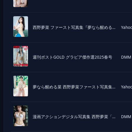
西野夢菜 ファースト写真集『夢なら醒める菜』 / 西野夢菜 〔本〕
Yahoo
週刊ポストGOLD グラビア傑作選2025春号
DMM
夢なら醒める菜 西野夢菜ファースト写真集/西村康
Yahoo
漫画アクションデジタル写真集 西野夢菜「夢の葉菜」
DMM