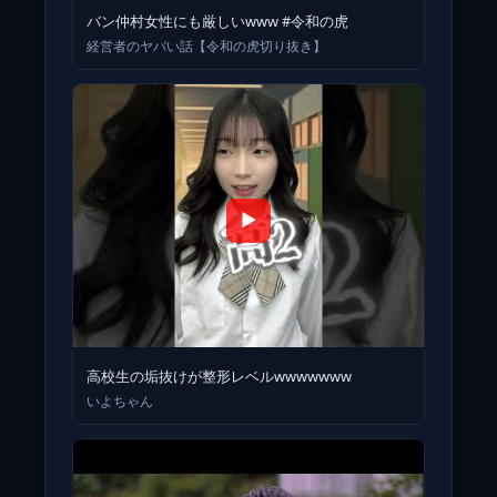
バン仲村女性にも厳しいwww #令和の虎
経営者のヤバい話【令和の虎切り抜き】
▶
高校生の垢抜けが整形レベルwwwwwww
いよちゃん