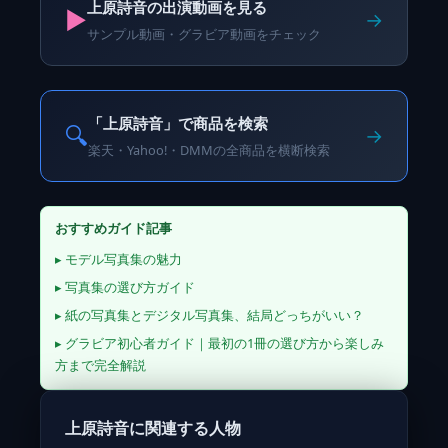
上原詩音の出演動画を見る
▶️
→
サンプル動画・グラビア動画をチェック
「上原詩音」で商品を検索
🔍
→
楽天・Yahoo!・DMMの全商品を横断検索
おすすめガイド記事
▸ モデル写真集の魅力
▸ 写真集の選び方ガイド
▸ 紙の写真集とデジタル写真集、結局どっちがいい？
▸ グラビア初心者ガイド｜最初の1冊の選び方から楽しみ
方まで完全解説
上原詩音に関連する人物