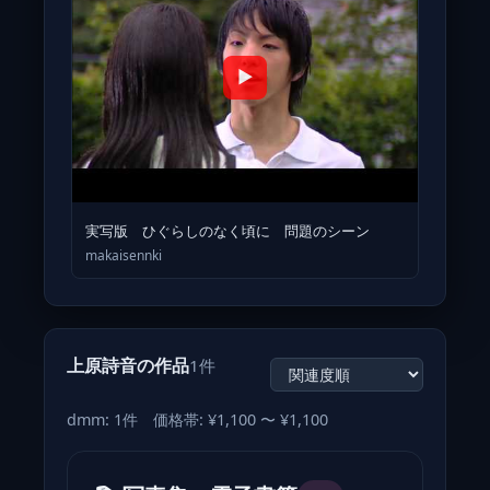
▶
実写版 ひぐらしのなく頃に 問題のシーン
makaisennki
上原詩音の作品
1件
dmm: 1件 価格帯: ¥1,100 〜 ¥1,100