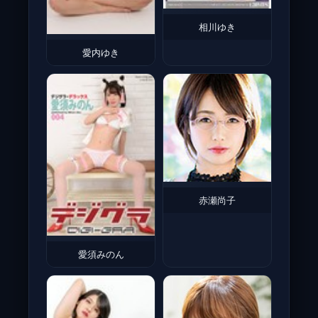
相川ゆき
愛内ゆき
赤瀬尚子
愛須みのん