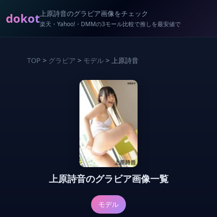
上原詩音のグラビア画像をチェック
dokot
楽天・Yahoo!・DMMの3モール比較で推しを最安値で
TOP
>
グラビア
>
モデル
> 上原詩音
上原詩音のグラビア画像一覧
モデル