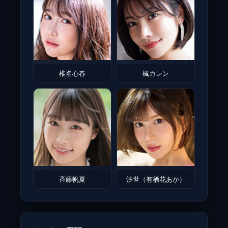
椎名心春
楓カレン
斉藤帆夏
汐世（有栖花あか）