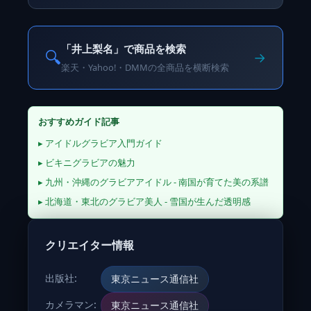
「井上梨名」で商品を検索
🔍
→
楽天・Yahoo!・DMMの全商品を横断検索
おすすめガイド記事
▸ アイドルグラビア入門ガイド
▸ ビキニグラビアの魅力
▸ 九州・沖縄のグラビアアイドル - 南国が育てた美の系譜
▸ 北海道・東北のグラビア美人 - 雪国が生んだ透明感
クリエイター情報
出版社:
東京ニュース通信社
カメラマン:
東京ニュース通信社