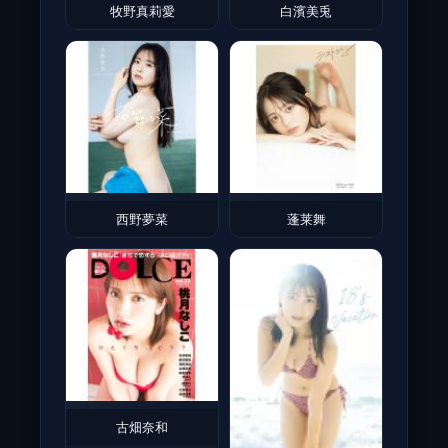
牧野真莉愛
白濱美兎
西野夢菜
蓬莱舞
古畑奈和