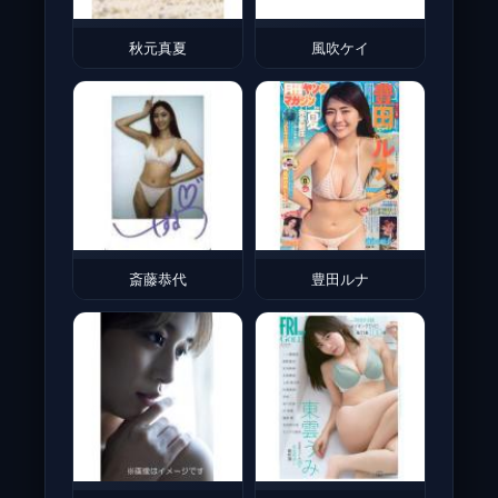
秋元真夏
風吹ケイ
斎藤恭代
豊田ルナ