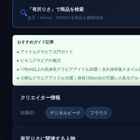
「有沢りさ」で商品を検索
🔍
楽天・Yahoo!・DMMの全商品を横断検索
おすすめガイド記事
▸ アイドルグラビア入門ガイド
▸ ビキニグラビアの魅力
▸ 170cm以上の高身長グラビアアイドル20選｜永久保存版スタイ
▸ 小柄なグラビアアイドル25選｜身長150cm台の可愛い人気モデル
クリエイター情報
出版社:
デジタルピーチ
フラウス
有沢りさに関連する人物