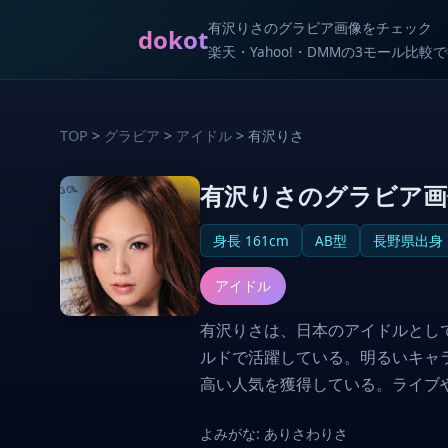
有沢りさのグラビア画像をチェック
dokot
楽天・Yahoo!・DMMの3モール比
TOP
>
グラビア
>
アイドル
> 有沢りさ
有沢りさのグラビア画
身長 161cm
AB型
長野県出身
アイドル
有沢りさは、日本のアイドルとして
ルドで活躍している。明るいキャ
高い人気を獲得している。ライブ
よみがな: ありさわりさ