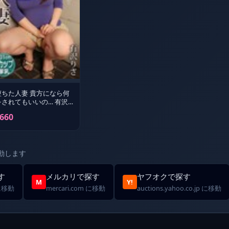
堕ちた人妻 貴方になら何
をされてもいいの… 有沢
さ 爆ヤバDIGITAL写真集
660
動します
す
メルカリで探す
ヤフオクで探す
M
Y!
 に移動
mercari.com に移動
auctions.yahoo.co.jp に移動