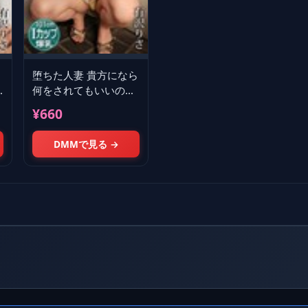
堕ちた人妻 貴方になら
何をされてもいいの…
有沢りさ 爆ヤバ
¥660
DIGITAL写真集
DMMで見る →