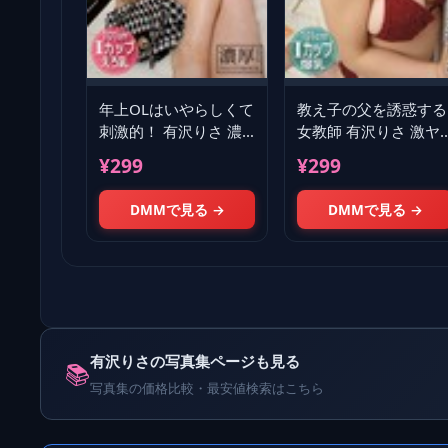
年上OLはいやらしくて
教え子の父を誘惑する
刺激的！ 有沢りさ 濃
女教師 有沢りさ 激ヤ
厚グラビア
バ写真集
¥299
¥299
PHOTOBOOK
DMMで見る →
DMMで見る →
有沢りさの写真集ページも見る
📚
写真集の価格比較・最安値検索はこちら