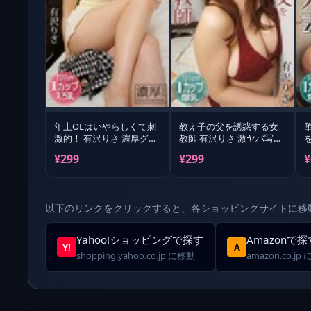
年上OLはいやらしくて刺
教え子の父を誘惑する女
激的！ 有沢りさ 濃厚グラ
教師 有沢りさ 激ヤバ写真
ビアPHOTOBOOK
集
り
¥299
¥299
¥
以下のリンクをクリックすると、各ショッピングサイトに移
Yahoo!ショッピングで探す
Amazonで探
Y!
A
shopping.yahoo.co.jp に移動
amazon.co.jp