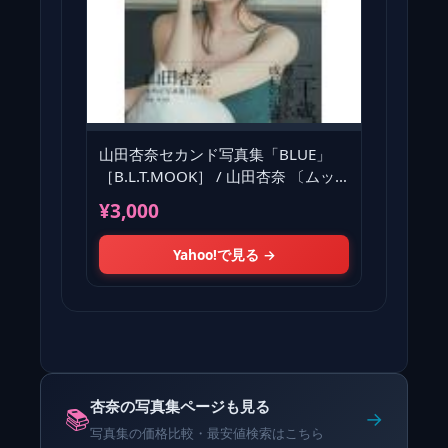
山田杏奈セカンド写真集「BLUE」
［B.L.T.MOOK］ / 山田杏奈 〔ムッ
ク〕
¥3,000
Yahoo!で見る →
杏奈の写真集ページも見る
📚
→
写真集の価格比較・最安値検索はこちら