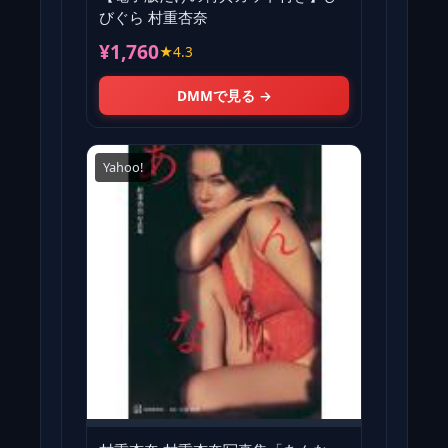
びぐら 村重杏奈
¥1,760
★4.3
DMMで見る →
Yahoo!