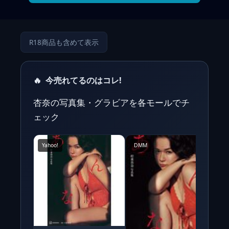
R18商品も含めて表示
🔥
今売れてるのはコレ!
杏奈の写真集・グラビアを各モールでチ
ェック
Yahoo!
DMM
Y