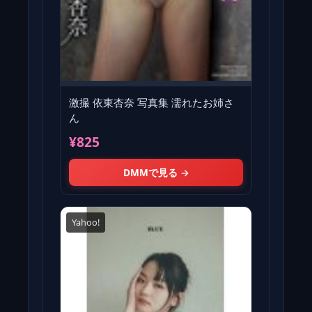
激撮 依東杏奈 写真集 濡れたお姉さ
ん
¥825
DMMで見る →
Yahoo!