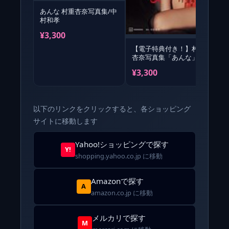
あんな 村重杏奈写真集/中
村和孝
¥3,300
¥
【電子特典付き！】村重
杏奈写真集「あんな」
¥3,300
以下のリンクをクリックすると、各ショッピング
サイトに移動します
Yahoo!ショッピングで探す
Y!
shopping.yahoo.co.jp に移動
Amazonで探す
A
amazon.co.jp に移動
メルカリで探す
M