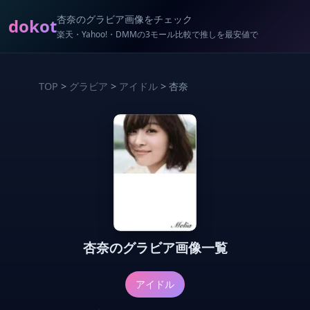
杏奈のグラビア画像をチェック
dokot
楽天・Yahoo!・DMMの3モール比較で推しを最安値で
TOP
>
グラビア
>
アイドル
> 杏奈
杏奈のグラビア画像一覧
アイドル