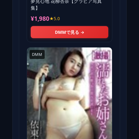
夢見心地 花柳杏奈【グラビア写真
集】
¥1,980
★5.0
DMMで見る →
DMM