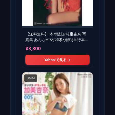
【送料無料】[本/雑誌]/村重杏奈 写
真集 あんな/中村和孝/撮影(単行本・
ムック)
¥3,300
Yahoo!で見る →
DMM