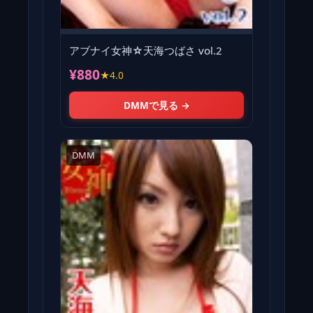
アブナイ女神☆天海つばさ vol.2
¥880
★4.0
DMMで見る →
DMM