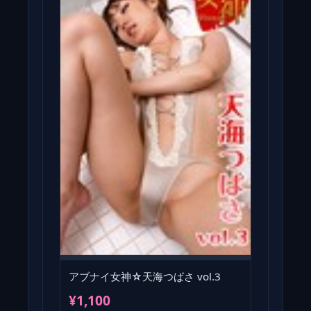
アブナイ女神☆天海つばさ vol.3
¥1,100