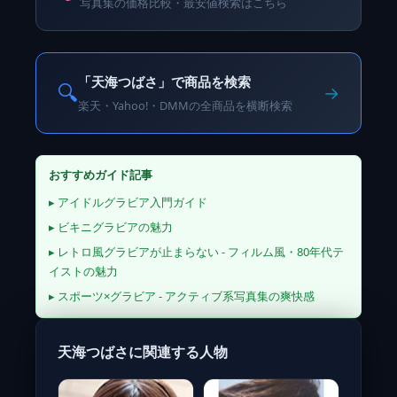
写真集の価格比較・最安値検索はこちら
「天海つばさ」で商品を検索
🔍
→
楽天・Yahoo!・DMMの全商品を横断検索
おすすめガイド記事
▸ アイドルグラビア入門ガイド
▸ ビキニグラビアの魅力
▸ レトロ風グラビアが止まらない - フィルム風・80年代テ
イストの魅力
▸ スポーツ×グラビア - アクティブ系写真集の爽快感
天海つばさに関連する人物