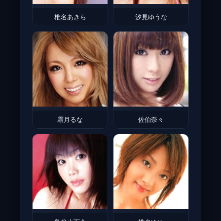
椎名あきら
汐見ゆうな
霜月るな
佐伯奈々