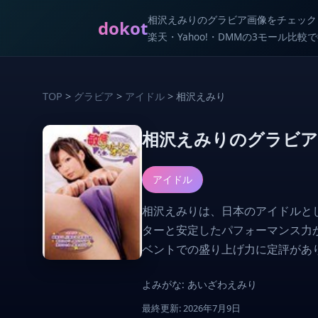
相沢えみりのグラビア画像をチェック
dokot
楽天・Yahoo!・DMMの3モール比
TOP
>
グラビア
>
アイドル
> 相沢えみり
相沢えみりのグラビア
アイドル
相沢えみりは、日本のアイドルと
ターと安定したパフォーマンス力
ベントでの盛り上げ力に定評があ
よみがな: あいざわえみり
最終更新: 2026年7月9日