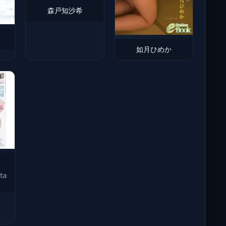
森戸知沙希
如月ひめか
ta