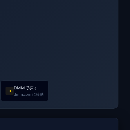
DMMで探す
D
dmm.com に移動