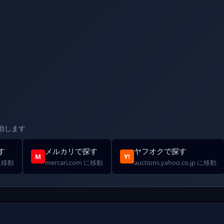
動します
す
メルカリで探す
ヤフオクで探す
M
Y!
 に移動
mercari.com に移動
auctions.yahoo.co.jp に移動