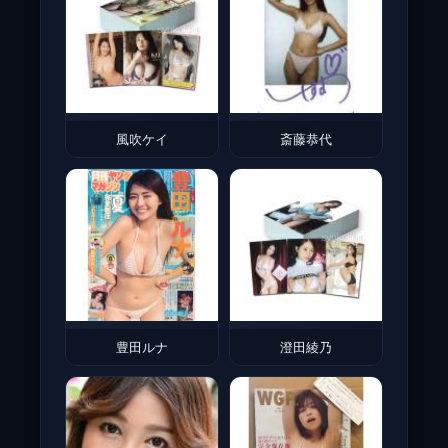
風吹ケイ
斎藤恭代
豊田ルナ
澄田綾乃