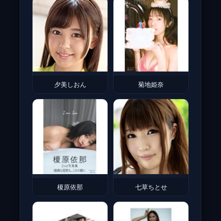
夕美しおん
菊地姫奈
榎原依那
七草ちとせ