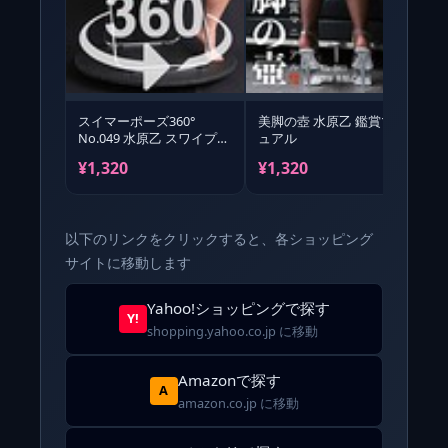
スイマーポーズ360°
美脚の壺 水原乙 鑑賞マニ
No.049 水原乙 スワイプす
ュアル
れば全てが見れる！
¥1,320
¥1,320
¥
以下のリンクをクリックすると、各ショッピング
サイトに移動します
Yahoo!ショッピングで探す
Y!
shopping.yahoo.co.jp に移動
Amazonで探す
A
amazon.co.jp に移動