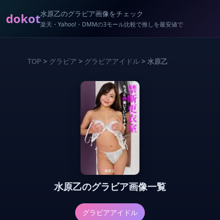
水原乙のグラビア画像をチェック
dokot
楽天・Yahoo!・DMMの3モール比較で推しを最安値で
TOP
>
グラビア
>
グラビアアイドル
> 水原乙
水原乙のグラビア画像一覧
グラビアアイドル