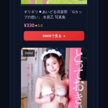
ギリギリ★あいどる倶楽部 「Gカッ
プの想い」 水原乙 写真集
¥330
★5.0
DMMで見る →
DMM