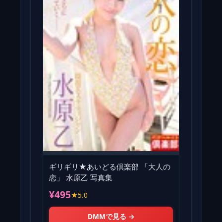
ギリギリ★あいどる倶楽部 「大人の
恋」 水原乙 写真集
¥495
★5.0
DMMで見る →