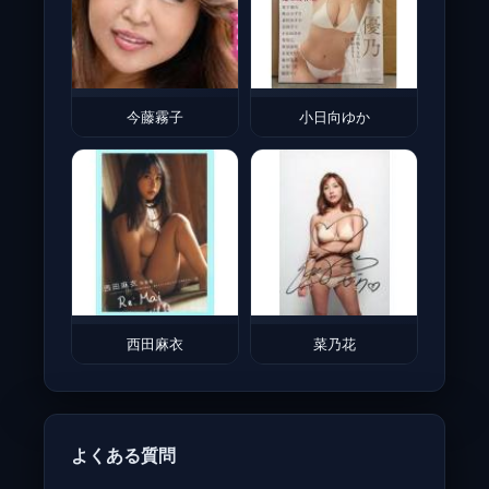
今藤霧子
小日向ゆか
西田麻衣
菜乃花
よくある質問