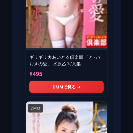
ギリギリ★あいどる倶楽部 「とって
おきの愛」 水原乙 写真集
¥495
DMMで見る →
DMM