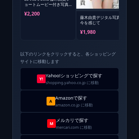
ョートムービー付き写真
集/岩澤高雄
¥2,200
藤木由貴デジタル写真集
今を感じて
Y
¥1,980
¥
以下のリンクをクリックすると、各ショッピング
サイトに移動します
Yahoo!ショッピングで探す
Y!
shopping.yahoo.co.jp に移動
Amazonで探す
A
amazon.co.jp に移動
メルカリで探す
M
mercari.com に移動