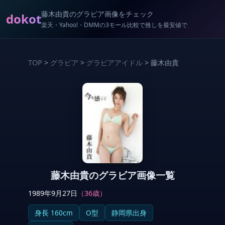
藤木由貴のグラビア画像をチェック
dokot
楽天・Yahoo!・DMMの3モール比較で推しを最安値で
TOP
>
グラビア
>
グラビアアイドル
> 藤木由貴
藤木由貴のグラビア画像一覧
1989年9月27日
（36歳）
身長 160cm
O型
静岡県出身