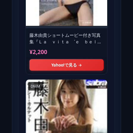
藤木由貴ショートムービー付き写真
集『Ｌａ ｖｉｔａ ´ｅ ｂｅｌｌ
ａ』
¥2,200
Yahoo!で見る →
DMM