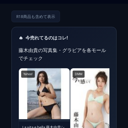
R18商品も含めて表示
🔥
今売れてるのはコレ!
藤木由貴の写真集・グラビアを各モール
でチェック
Yahoo!
DMM
La vita e bella 藤木由貴シ