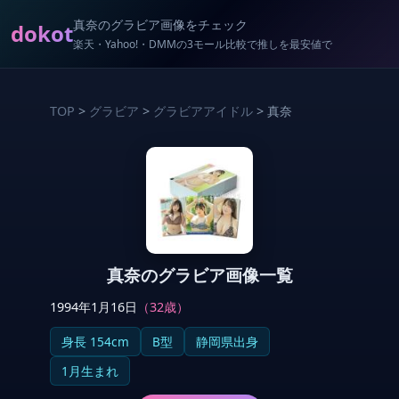
真奈のグラビア画像をチェック
dokot
楽天・Yahoo!・DMMの3モール比較で推しを最安値で
TOP
>
グラビア
>
グラビアアイドル
> 真奈
真奈のグラビア画像一覧
1994年1月16日
（32歳）
身長 154cm
B型
静岡県出身
1月生まれ