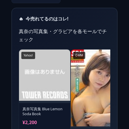
🔥
今売れてるのはコレ!
真奈の写真集・グラビアを各モールでチ
ェック
Yahoo!
DMM
Y
真奈写真集 Blue Lemon
Soda Book
奈
p
¥2,200
¥