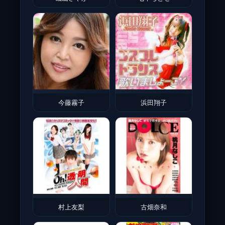
今藤霧子
浜田翔子
村上友梨
古畑奈和