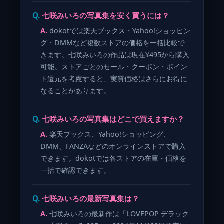
七咲みいろの写真集を安く買うには？
dokotでは楽天ブックス・Yahoo!ショッピン
グ・DMMなど複数ストアの価格を一括比較で
きます。七咲みいろの作品は現在¥495から購入
可能。ストアごとのセール・クーポン・ポイン
ト還元を考慮すると、実質価格はさらにお得に
なることがあります。
七咲みいろの写真集はどこで買えますか？
楽天ブックス、Yahoo!ショッピング、
DMM、FANZAなどのオンラインストアで購入
できます。dokotでは各ストアの在庫・価格を
一括で確認できます。
七咲みいろの最新写真集は？
七咲みいろの最新作は「LOVEPOP デラック