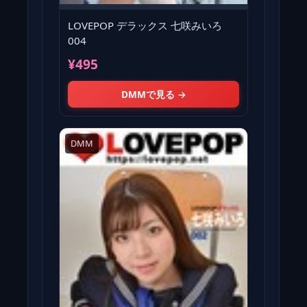
LOVEPOP デラックス 七咲みいろ
004
¥495
DMMで見る →
DMM