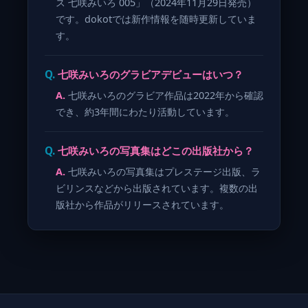
ス 七咲みいろ 005」（2024年11月29日発売）
です。dokotでは新作情報を随時更新していま
す。
七咲みいろのグラビアデビューはいつ？
七咲みいろのグラビア作品は2022年から確認
でき、約3年間にわたり活動しています。
七咲みいろの写真集はどこの出版社から？
七咲みいろの写真集はプレステージ出版、ラ
ビリンスなどから出版されています。複数の出
版社から作品がリリースされています。