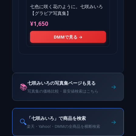
七色に咲く花のように。七咲みいろ
【グラビア写真集】
¥1,650
DMMで見る →
七咲みいろの写真集ページも見る
📚
→
写真集の価格比較・最安値検索はこちら
「七咲みいろ」で商品を検索
🔍
→
楽天・Yahoo!・DMMの全商品を横断検索