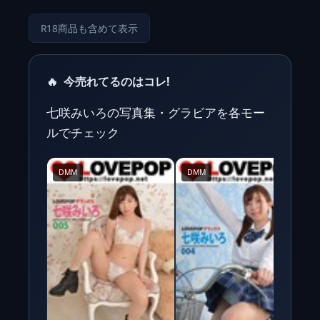
R18商品も含めて表示
🔥
今売れてるのはコレ!
七咲みいろの写真集・グラビアを各モー
ルでチェック
DMM
DMM