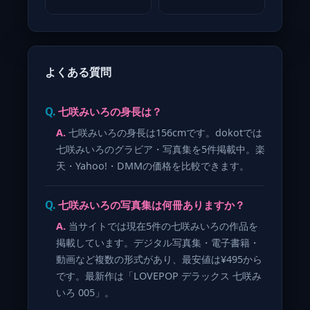
よくある質問
七咲みいろの身長は？
七咲みいろの身長は156cmです。dokotでは
七咲みいろのグラビア・写真集を5件掲載中。楽
天・Yahoo!・DMMの価格を比較できます。
七咲みいろの写真集は何冊ありますか？
当サイトでは現在5件の七咲みいろの作品を
掲載しています。デジタル写真集・電子書籍・
動画など複数の形式があり、最安値は¥495から
です。最新作は「LOVEPOP デラックス 七咲み
いろ 005」。