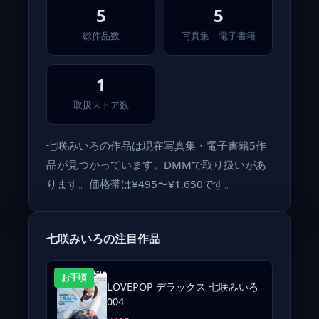
5
5
総作品数
写真集・電子書籍
1
取扱ストア数
七咲みいろの作品は現在写真集・電子書籍5作
品が見つかっています。DMMで取り扱いがあ
ります。価格帯は¥495〜¥1,650です。
七咲みいろの注目作品
お手頃
LOVEPOP デラックス 七咲みいろ
004