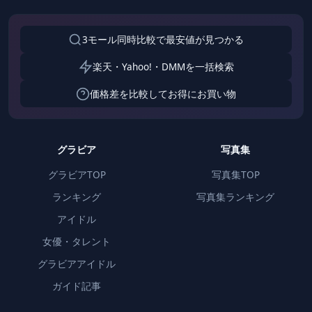
3モール同時比較で最安値が見つかる
楽天・Yahoo!・DMMを一括検索
価格差を比較してお得にお買い物
グラビア
写真集
グラビアTOP
写真集TOP
ランキング
写真集ランキング
アイドル
女優・タレント
グラビアアイドル
ガイド記事