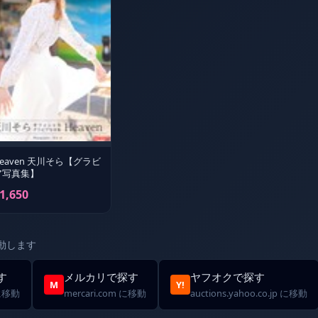
Heaven 天川そら【グラビ
ア写真集】
1,650
動します
す
メルカリで探す
ヤフオクで探す
M
Y!
 に移動
mercari.com に移動
auctions.yahoo.co.jp に移動