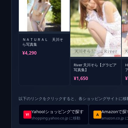
ＮＡＴＵＲＡＬ 天川そ
ら写真集
¥4,290
River 天川そら【グラビア
写真集】
¥1,650
¥
以下のリンクをクリックすると、各ショッピングサイトに移
Yahoo!ショッピングで探す
Amazonで探
Y!
A
shopping.yahoo.co.jp に移動
amazon.co.jp