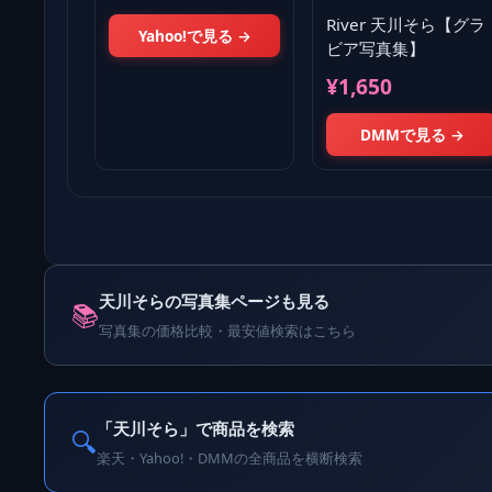
River 天川そら【グラ
Yahoo!で見る →
ビア写真集】
¥1,650
DMMで見る →
天川そらの写真集ページも見る
📚
写真集の価格比較・最安値検索はこちら
「天川そら」で商品を検索
🔍
楽天・Yahoo!・DMMの全商品を横断検索