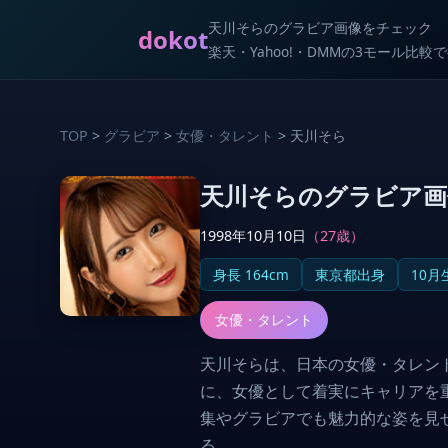
天川そらのグラビア画像をチェック
dokot
楽天・Yahoo!・DMMの3モール比
TOP
>
グラビア
>
女優・タレント
> 天川そら
天川そらのグラビア画
1998年10月10日
（27歳）
身長 164cm
東京都出身
10月
女優・タレント
天川そらは、日本の女優・タレント
に、女優として着実にキャリアを
集やグラビアでも魅力的な姿を見
る。