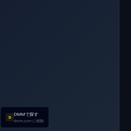
DMMで探す
D
dmm.com に移動