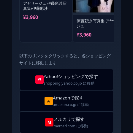
アヤサージュ 伊藤彩沙写
真集/伊藤彩沙
¥3,960
¥
伊藤彩沙 写真集 アヤサー
ジュ
¥3,960
以下のリンクをクリックすると、各ショッピング
サイトに移動します
Yahoo!ショッピングで探す
Y!
shopping.yahoo.co.jp に移動
Amazonで探す
A
amazon.co.jp に移動
メルカリで探す
M
mercari.com に移動