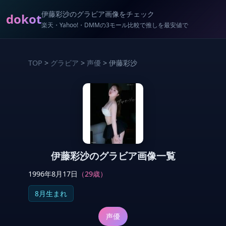
伊藤彩沙のグラビア画像をチェック
dokot
楽天・Yahoo!・DMMの3モール比較で推しを最安値で
TOP
>
グラビア
>
声優
> 伊藤彩沙
伊藤彩沙のグラビア画像一覧
1996年8月17日
（29歳）
8月生まれ
声優