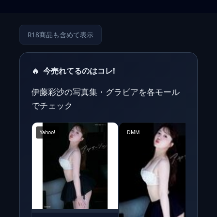
R18商品も含めて表示
🔥
今売れてるのはコレ!
伊藤彩沙の写真集・グラビアを各モール
でチェック
Yahoo!
DMM
Y