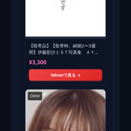
【取寄品】【取寄時、納期2〜3週
間】伊藤彩沙１ＳＴ写真集 ＡＹＡ
ＳＡ ＳＨＯＣＫ！！【ネコポスは
¥3,300
送料
Yahoo!で見る →
DMM