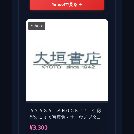
Yahoo!で見る →
Yahoo!
ＡＹＡＳＡ ＳＨＯＣＫ！！ 伊藤
彩沙１ｓｔ写真集 / サトウノブタカ
／撮影 伊藤彩沙／著
¥3,300