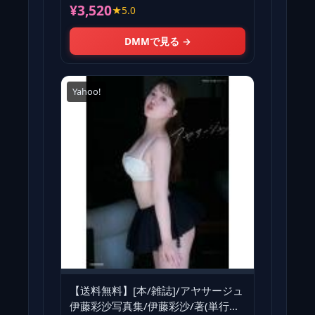
¥3,520
★5.0
DMMで見る →
Yahoo!
【送料無料】[本/雑誌]/アヤサージュ
伊藤彩沙写真集/伊藤彩沙/著(単行