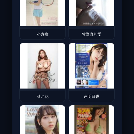
小倉唯
牧野真莉愛
菜乃花
岸明日香