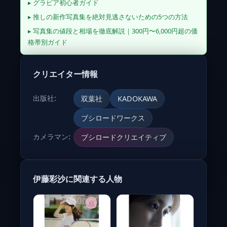
▸ グラビア初心者ガイド
▸ 推しの新作写真集を絶対見逃さないための5つの方法
▸ 写真集の値段と相場を徹底解説｜300円〜6,000円超の価
格帯別ガイド
クリエイター情報
出版社:
双葉社
KADOKAWA
ブシロードワークス
カメラマン:
ブシロードクリエイティブ
伊藤彩沙に関連する人物