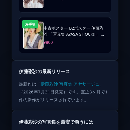
お手頃
中古ポスター B2ポスター 伊藤彩
沙 「写真集 AYASA SHOCK!!」 ゲ
ーマーズ購入特典
¥800
伊藤彩沙の最新リリース
最新作は「
伊藤彩沙 写真集 アヤサージュ
」
（2026年7月31日発売）です。直近3ヶ月で1
件の新作がリリースされています。
伊藤彩沙の写真集を最安で買うには