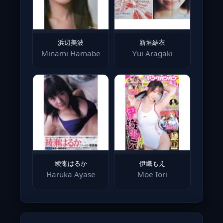
浜辺美波
新垣結衣
Minami Hamabe
Yui Aragaki
綾瀬はるか
伊織もえ
Haruka Ayase
Moe Iori