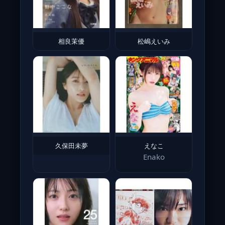
相良茉優
松嶋えいみ
久保田未夢
えなこ
Enako