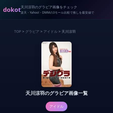
天川涼羽のグラビア画像をチェック
dokot
楽天・Yahoo!・DMMの3モール比較で推しを最安値で
TOP
>
グラビア
>
アイドル
> 天川涼羽
天川涼羽のグラビア画像一覧
アイドル