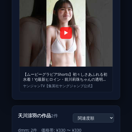
▶
【ムービーグラビアShorts】初々しさあふれる初
水着！YJ最新ヒロイン・前川莉珠ちゃんの透明感
あふれる水着撮影に最高画
ヤンジャンTV【集英社ヤングジャンプ公式】
天川涼羽の作品
2件
dmm: 2件 価格帯: ¥330 〜 ¥330