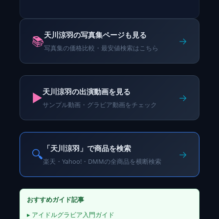
天川涼羽の写真集ページも見る
📚
→
写真集の価格比較・最安値検索はこちら
天川涼羽の出演動画を見る
▶️
→
サンプル動画・グラビア動画をチェック
「天川涼羽」で商品を検索
🔍
→
楽天・Yahoo!・DMMの全商品を横断検索
おすすめガイド記事
▸ アイドルグラビア入門ガイド