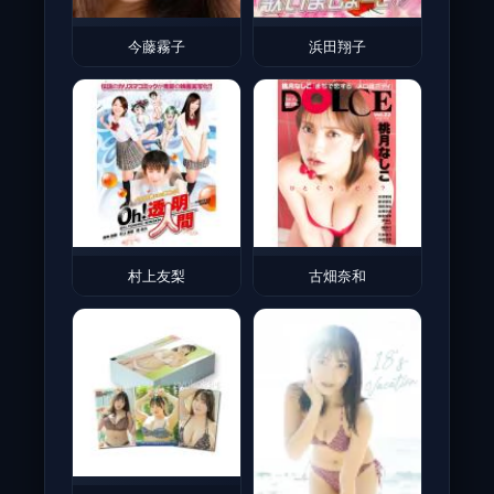
今藤霧子
浜田翔子
村上友梨
古畑奈和