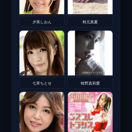
夕美しおん
秋元真夏
七草ちとせ
牧野真莉愛