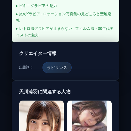
▸ ビキニグラビアの魅力
▸ 旅×グラビア - ロケーション写真集の見どころと聖地巡
礼
▸ レトロ風グラビアが止まらない - フィルム風・80年代テ
イストの魅力
クリエイター情報
出版社:
ラビリンス
天川涼羽に関連する人物