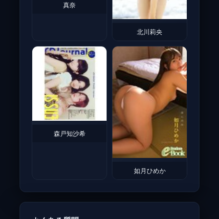
真奈
北川莉央
森戸知沙希
如月ひめか