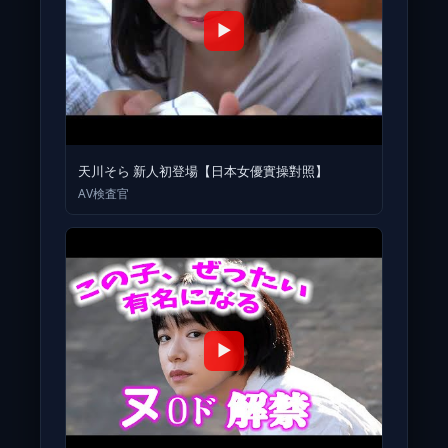
▶
天川そら 新人初登場【日本女優實操對照】
AV検査官
▶