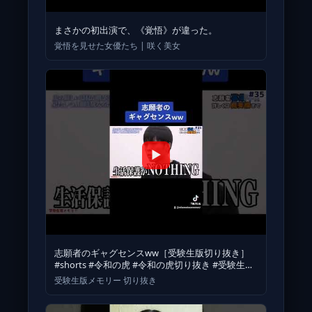
まさかの初出演で、《覚悟》が違った。
覚悟を見せた女優たち | 咲く美女
▶
志願者のギャグセンスww［受験生版切り抜き］
#shorts #令和の虎 #令和の虎切り抜き #受験生版
tigerfund
受験生版メモリー 切り抜き