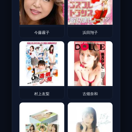
今藤霧子
浜田翔子
村上友梨
古畑奈和