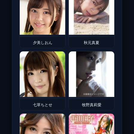
夕美しおん
秋元真夏
七草ちとせ
牧野真莉愛