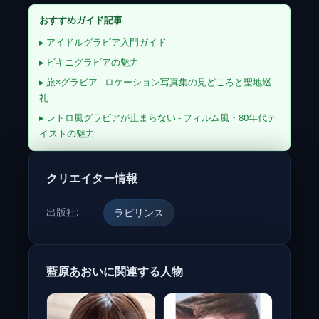
おすすめガイド記事
▸ アイドルグラビア入門ガイド
▸ ビキニグラビアの魅力
▸ 旅×グラビア - ロケーション写真集の見どころと聖地巡
礼
▸ レトロ風グラビアが止まらない - フィルム風・80年代テ
イストの魅力
クリエイター情報
出版社:
ラビリンス
藍原あおいに関連する人物