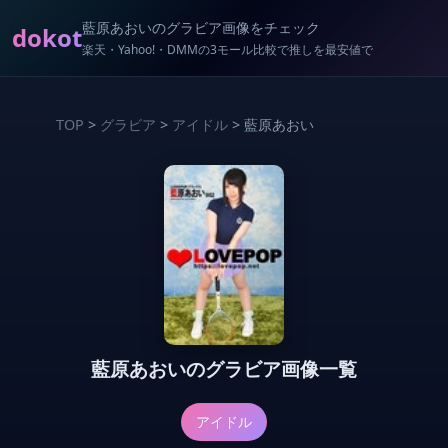
藍原あおいのグラビア画像をチェック
dokot
楽天・Yahoo!・DMMの3モール比較で推しを最安値で
TOP
>
グラビア
>
アイドル
> 藍原あおい
藍原あおいのグラビア画像一覧
アイドル