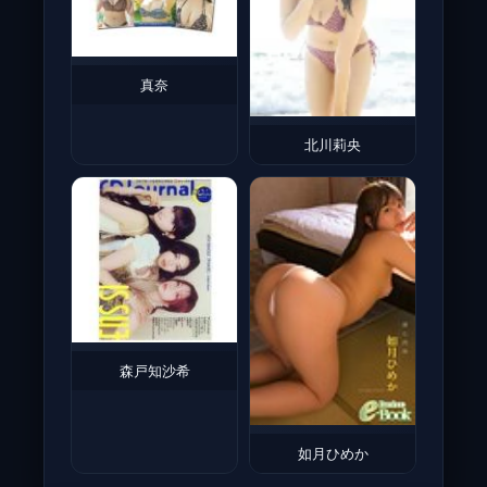
真奈
北川莉央
森戸知沙希
如月ひめか