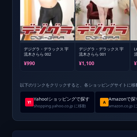
デジグラ・デラックス 宇
デジグラ・デラックス 宇
L
流木さらら 002
流木さらら 001
流
¥990
¥1,100
¥
以下のリンクをクリックすると、各ショッピングサイトに移
Yahoo!ショッピングで探す
Amazonで探
Y!
A
shopping.yahoo.co.jp に移動
amazon.co.jp