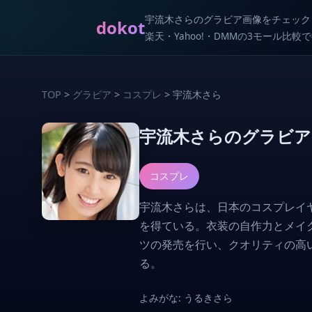
宇流木さらのグラビア画像をチェック
dokot
楽天・Yahoo!・DMMの3モール比
TOP
>
グラビア
>
コスプレ
> 宇流木さら
宇流木さらのグラビア
コスプレ
宇流木さらは、日本のコスプレイ
を得ている。衣装の自作力とメイ
ツの発売を行い、クオリティの高
る。
よみがな: うるきさら