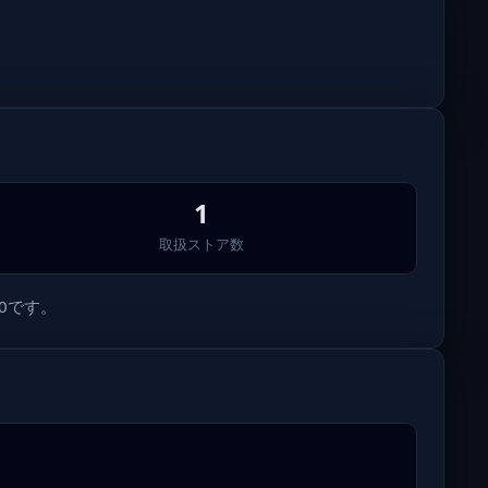
。
1
取扱ストア数
0です。