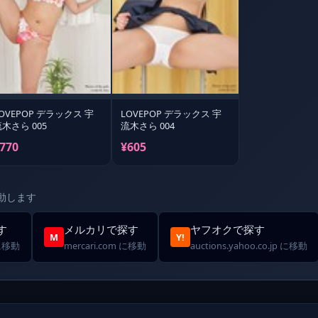
OVEPOP デラックス 宇
LOVEPOP デラックス 宇
木さら 005
流木さら 004
770
¥605
動します
す
メルカリで探す
ヤフオクで探す
M
Y!
 に移動
mercari.com に移動
auctions.yahoo.co.jp に移動