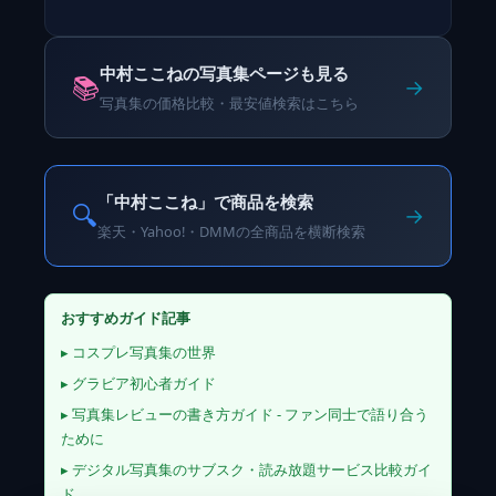
中村ここねの写真集ページも見る
📚
→
写真集の価格比較・最安値検索はこちら
「中村ここね」で商品を検索
🔍
→
楽天・Yahoo!・DMMの全商品を横断検索
おすすめガイド記事
▸ コスプレ写真集の世界
▸ グラビア初心者ガイド
▸ 写真集レビューの書き方ガイド - ファン同士で語り合う
ために
▸ デジタル写真集のサブスク・読み放題サービス比較ガイ
ド