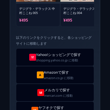
デジグラ・デラックス 中
デジグラ・デラックス 中
村ここね 005
村ここね 004
村
¥495
¥495
¥
以下のリンクをクリックすると、各ショッピング
サイトに移動します
Yahoo!ショッピングで探す
Y!
shopping.yahoo.co.jp に移動
Amazonで探す
A
amazon.co.jp に移動
メルカリで探す
M
mercari.com に移動
ヤフオクで探す