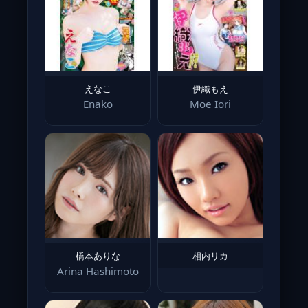
えなこ
伊織もえ
Enako
Moe Iori
橋本ありな
相内リカ
Arina Hashimoto