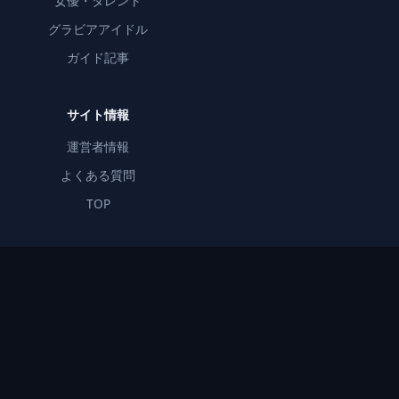
女優・タレント
グラビアアイドル
ガイド記事
サイト情報
運営者情報
よくある質問
TOP
推しのグラビア・写真集を横断検索。55,000人以上の人物データベ
ースからお気に入りを見つけよう。
当サイトはアフィリエイト広告（楽天アフィリエイト、
Yahoo!ショッピングアフィリエイト、DMMアフィリエイト）
を利用しています。商品リンクをクリックして購入された場
合、当サイトに報酬が支払われます。