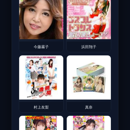
今藤霧子
浜田翔子
村上友梨
真奈