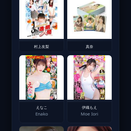
村上友梨
真奈
えなこ
伊織もえ
Enako
Moe Iori