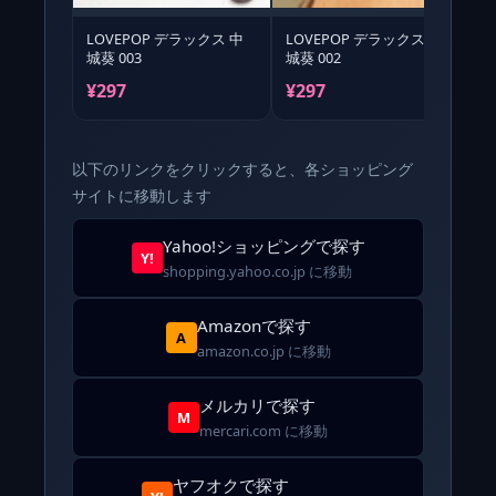
LOVEPOP デラックス 中
LOVEPOP デラックス 中
L
城葵 003
城葵 002
城
¥297
¥297
¥
以下のリンクをクリックすると、各ショッピング
サイトに移動します
Yahoo!ショッピングで探す
Y!
shopping.yahoo.co.jp に移動
Amazonで探す
A
amazon.co.jp に移動
メルカリで探す
M
mercari.com に移動
ヤフオクで探す