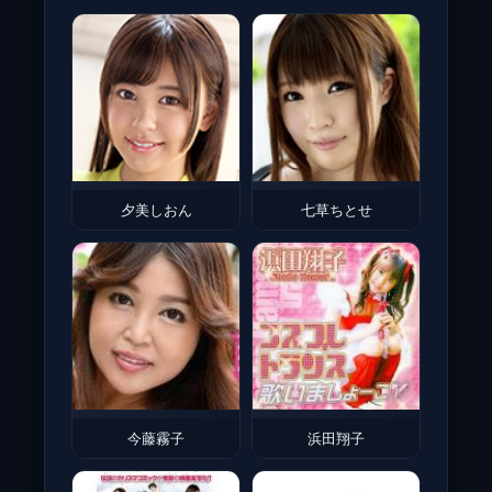
夕美しおん
七草ちとせ
今藤霧子
浜田翔子