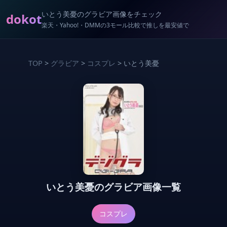
いとう美憂のグラビア画像をチェック
dokot
楽天・Yahoo!・DMMの3モール比較で推しを最安値で
TOP
>
グラビア
>
コスプレ
> いとう美憂
いとう美憂のグラビア画像一覧
コスプレ