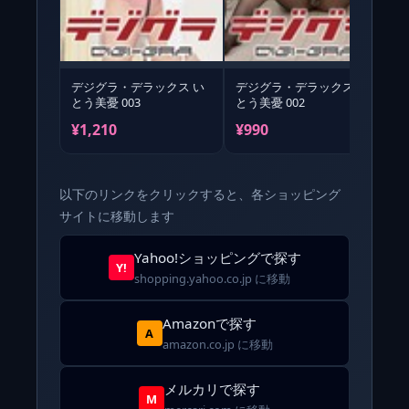
デジグラ・デラックス い
デジグラ・デラックス い
とう美憂 003
とう美憂 002
と
¥1,210
¥990
¥
以下のリンクをクリックすると、各ショッピング
サイトに移動します
Yahoo!ショッピングで探す
Y!
shopping.yahoo.co.jp に移動
Amazonで探す
A
amazon.co.jp に移動
メルカリで探す
M