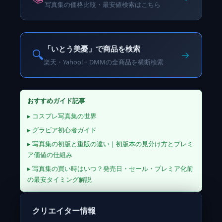
写真集の価格比較・最安値検索はこちら
「いとう美憂」で商品を検索
🔍
→
楽天・Yahoo!・DMMの全商品を横断検索
おすすめガイド記事
▸ コスプレ写真集の世界
▸ グラビア初心者ガイド
▸ 写真集の初版と重版の違い｜初版本の見分け方とプレミ
ア価値の仕組み
▸ 写真集の買い時はいつ？発売日・セール・プレミア化前
の最安タイミング解説
クリエイター情報