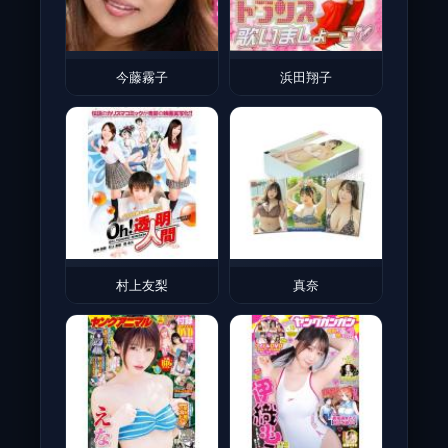
今藤霧子
浜田翔子
村上友梨
真奈