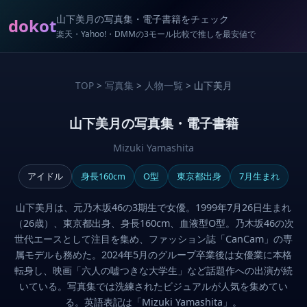
山下美月の写真集・電子書籍をチェック
dokot
楽天・Yahoo!・DMMの3モール比較で推しを最安値で
TOP
>
写真集
>
人物一覧
> 山下美月
山下美月の写真集・電子書籍
Mizuki Yamashita
アイドル
身長160cm
O型
東京都出身
7月生まれ
山下美月は、元乃木坂46の3期生で女優。1999年7月26日生まれ
（26歳）、東京都出身、身長160cm、血液型O型。乃木坂46の次
世代エースとして注目を集め、ファッション誌「CanCam」の専
属モデルも務めた。2024年5月のグループ卒業後は女優業に本格
転身し、映画「六人の嘘つきな大学生」など話題作への出演が続
いている。写真集では洗練されたビジュアルが人気を集めてい
る。英語表記は「Mizuki Yamashita」。