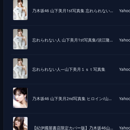
乃木坂46 山下美月1st写真集 忘れられない人/山下美月,須江隆治
Yahoo
忘れられない人 山下美月1st写真集/須江隆治/山下美月
Yahoo
忘れられない人―山下美月１ｓｔ写真集
Yahoo
乃木坂46 山下美月2nd写真集 ヒロイン/山下美月(タレント)
Yahoo
【紀伊國屋書店限定カバー版】乃木坂46山下美月2nd写真集
Yahoo