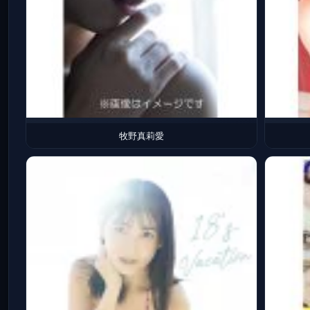
牧野真莉愛