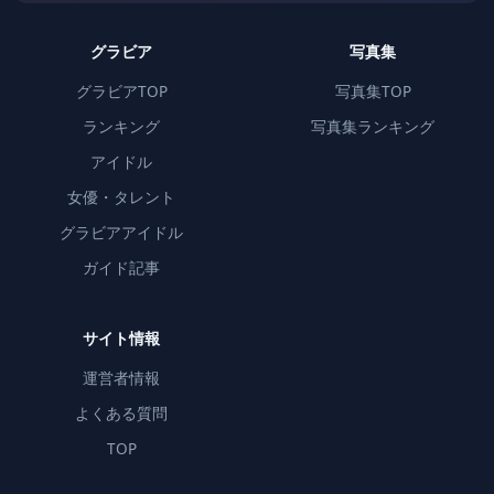
グラビア
写真集
グラビアTOP
写真集TOP
ランキング
写真集ランキング
アイドル
女優・タレント
グラビアアイドル
ガイド記事
サイト情報
運営者情報
よくある質問
TOP