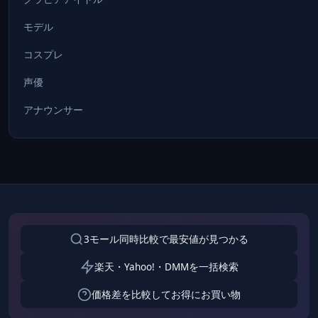
モデル
コスプレ
声優
アナウンサー
3モール同時比較で最安値が見つかる
楽天・Yahoo!・DMMを一括検索
価格差を比較してお得にお買い物