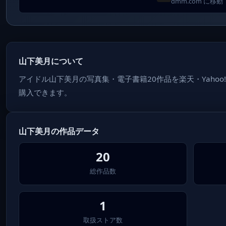
dmm.com に移動
山下美月について
アイドル山下美月の写真集・電子書籍20作品を楽天・Yaho
購入できます。
山下美月の作品データ
20
総作品数
1
取扱ストア数