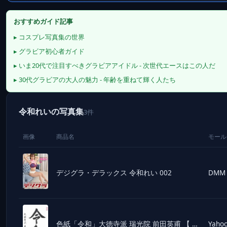
おすすめガイド記事
▸ コスプレ写真集の世界
▸ グラビア初心者ガイド
▸ いま20代で注目すべきグラビアアイドル - 次世代エースはこの人だ
▸ 30代グラビアの大人の魅力 - 年齢を重ねて輝く人たち
令和れいの写真集
3件
画像
商品名
モール
デジグラ・デラックス 令和れい 002
DMM
色紙「令和」大徳寺派 瑞光院 前田英甫 【 色紙 】 ｜ 記念 和室 インテリア 書道 万葉集 新元号
Yahoo