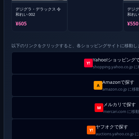
デジグラ・デラックス 令
デジグ
和れい 002
和れい 
¥605
¥550
以下のリンクをクリックすると、各ショッピングサイトに移動し
Yahoo!ショッピング
Y!
shopping.yahoo.co.jp
Amazonで探す
A
amazon.co.jp に移
メルカリで探す
M
mercari.com に移
ヤフオクで探す
Y!
auctions.yahoo.co.jp