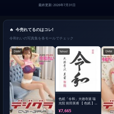
最終更新: 2026年7月31日
🔥
今売れてるのはコレ!
令和れいの写真集を各モールでチェック
DMM
Yahoo!
DMM
色紙「令和」大徳寺派 瑞
光院 前田英甫 【 色紙 】
｜ 記念 和室 インテリア
¥7,665