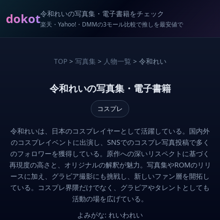
令和れいの写真集・電子書籍をチェック
dokot
楽天・Yahoo!・DMMの3モール比較で推しを最安値で
TOP
>
写真集
>
人物一覧
> 令和れい
令和れいの写真集・電子書籍
コスプレ
令和れいは、日本のコスプレイヤーとして活躍している。国内外
のコスプレイベントに出演し、SNSでのコスプレ写真投稿で多く
のフォロワーを獲得している。原作への深いリスペクトに基づく
再現度の高さと、オリジナルの解釈が魅力。写真集やROMのリリ
ースに加え、グラビア撮影にも挑戦し、新しいファン層を開拓し
ている。コスプレ界隈だけでなく、グラビアやタレントとしても
活動の場を広げている。
よみがな: れいわれい