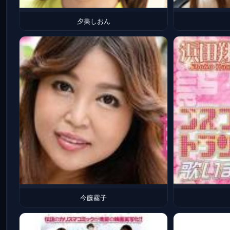
夕美しおん
今藤霧子