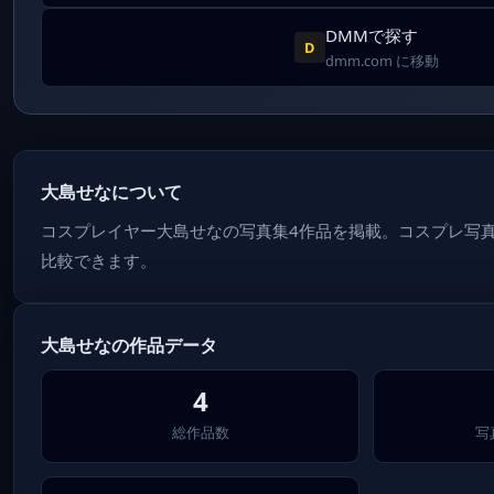
DMMで探す
D
dmm.com に移動
大島せなについて
コスプレイヤー大島せなの写真集4作品を掲載。コスプレ写
比較できます。
大島せなの作品データ
4
総作品数
写