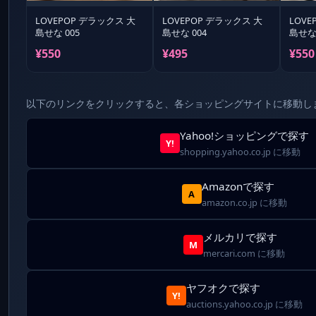
LOVEPOP デラックス 大
LOVEPOP デラックス 大
LOVE
島せな 005
島せな 004
島せな 
¥550
¥495
¥550
以下のリンクをクリックすると、各ショッピングサイトに移動し
Yahoo!ショッピングで探す
Y!
shopping.yahoo.co.jp に移動
Amazonで探す
A
amazon.co.jp に移動
メルカリで探す
M
mercari.com に移動
ヤフオクで探す
Y!
auctions.yahoo.co.jp に移動