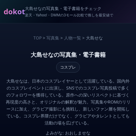
大島せなの写真集・電子書籍をチェック
dokot
楽天・Yahoo!・DMMの3モール比較で推しを最安値で
TOP
>
写真集
>
人物一覧
> 大島せな
大島せなの写真集・電子書籍
コスプレ
大島せなは、日本のコスプレイヤーとして活躍している。国内外
のコスプレイベントに出演し、SNSでのコスプレ写真投稿で多く
のフォロワーを獲得している。原作への深いリスペクトに基づく
再現度の高さと、オリジナルの解釈が魅力。写真集やROMのリリ
ースに加え、グラビア撮影にも挑戦し、新しいファン層を開拓し
ている。コスプレ界隈だけでなく、グラビアやタレントとしても
活動の場を広げている。
よみがな: おおしませな