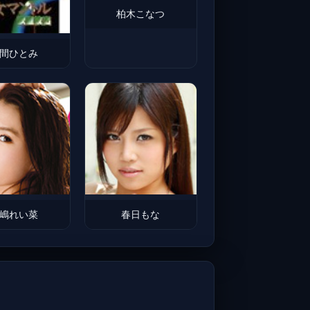
柏木こなつ
間ひとみ
嶋れい菜
春日もな