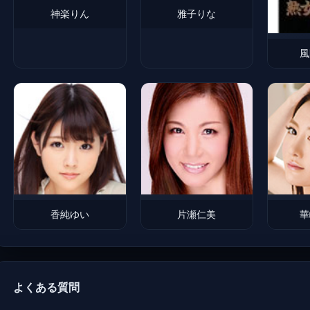
神楽りん
雅子りな
風
香純ゆい
片瀬仁美
華
よくある質問