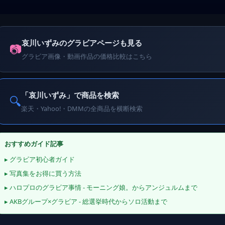
哀川いずみのグラビアページも見る
📷
グラビア画像・動画作品の価格比較はこちら
「哀川いずみ」で商品を検索
🔍
楽天・Yahoo!・DMMの全商品を横断検索
おすすめガイド記事
▸ グラビア初心者ガイド
▸ 写真集をお得に買う方法
▸ ハロプロのグラビア事情 - モーニング娘。からアンジュルムまで
▸ AKBグループ×グラビア - 総選挙時代からソロ活動まで