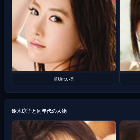
華嶋れい菜
鈴木涼子と同年代の人物