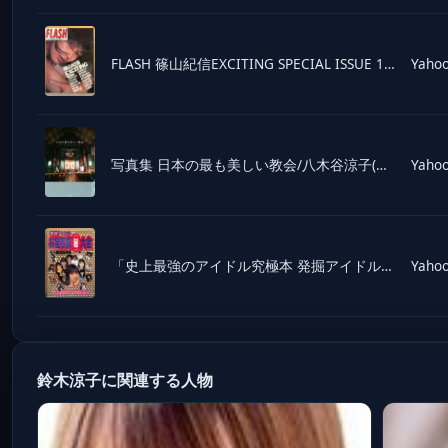
FLASH 篠山紀信EXCITING SPECIAL ISSUE 1999 フラッシュ写真集 広末涼子・中村みづほ・松田...
Yahoo
写真集 日本の最も美しい教会/八木谷涼子(著者),鈴木元彦
Yahoo
「史上最強のアイドル究極本 発掘アイドルお宝写真マル秘大全 永久保存版」 初版 広末涼子 特集16p・深田恭子・さとう珠...
Yahoo
鈴木涼子に関連する人物