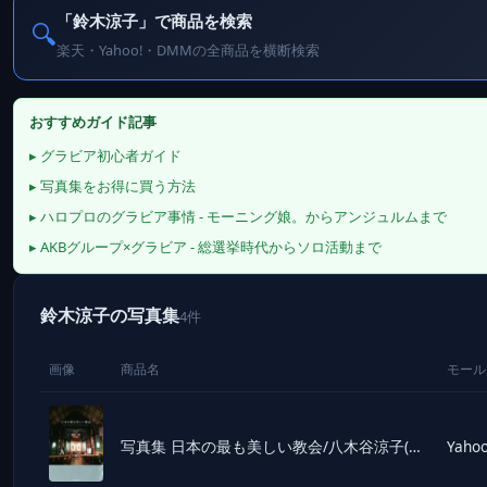
「鈴木涼子」で商品を検索
🔍
楽天・Yahoo!・DMMの全商品を横断検索
おすすめガイド記事
▸ グラビア初心者ガイド
▸ 写真集をお得に買う方法
▸ ハロプロのグラビア事情 - モーニング娘。からアンジュルムまで
▸ AKBグループ×グラビア - 総選挙時代からソロ活動まで
鈴木涼子の写真集
4件
画像
商品名
モール
写真集 日本の最も美しい教会/八木谷涼子(著者),鈴木元彦
Yahoo