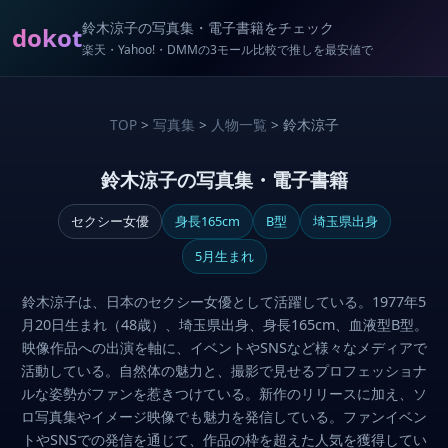
鈴木涼子の写真集・電子書籍をチェック
dokot
楽天・Yahoo!・DMMの3モール比較で推しを最安値で
TOP
>
写真集
>
人物一覧
> 鈴木涼子
鈴木涼子の写真集・電子書籍
セクシー女優
身長165cm
B型
埼玉県出身
5月生まれ
鈴木涼子は、日本のセクシー女優として活躍している。1977年5
月20日生まれ（48歳）、埼玉県出身、身長165cm、血液型B型。
映像作品への出演を軸に、イベントやSNSなど様々なメディアで
活動している。自然体の魅力と、撮影で見せるプロフェッショナ
ルな姿勢がファンを惹きつけている。新作のリリースに加え、ソ
ロ写真集やイメージ映像でも魅力を発信している。ファンイベン
トやSNSでの発信を通じて、作品の枠を超えた人気を獲得してい