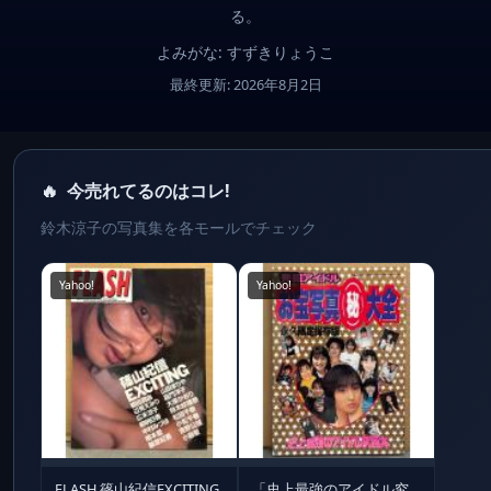
る。
よみがな: すずきりょうこ
最終更新: 2026年8月2日
🔥
今売れてるのはコレ!
鈴木涼子の写真集を各モールでチェック
Yahoo!
Yahoo!
FLASH 篠山紀信EXCITING
「史上最強のアイドル究