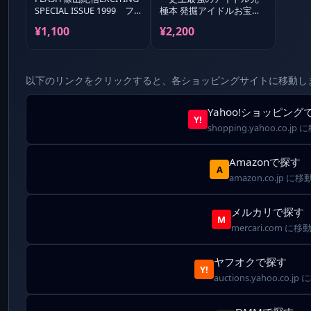
SPECIAL ISSUE 1999 フ
極本 発掘アイドルお宝写
ラ
真マル秘大全 永久保存
¥1,100
¥2,200
版」 初版
以下のリンクをクリックすると、各ショッピングサイトに移動し
Yahoo!ショッピング
Y!
shopping.yahoo.co.jp
Amazonで探す
A
amazon.co.jp に移
メルカリで探す
M
mercari.com に移
ヤフオクで探す
Y!
auctions.yahoo.co.jp