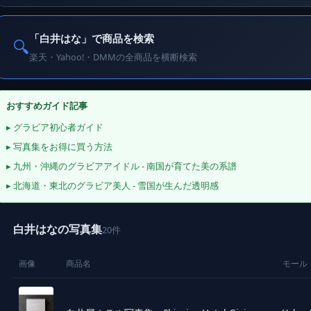
「白井はな」で商品を検索
🔍
楽天・Yahoo!・DMMの全商品を横断検索
おすすめガイド記事
▸ グラビア初心者ガイド
▸ 写真集をお得に買う方法
▸ 九州・沖縄のグラビアアイドル - 南国が育てた美の系譜
▸ 北海道・東北のグラビア美人 - 雪国が生んだ透明感
白井はなの写真集
20件
画像
商品名
モール