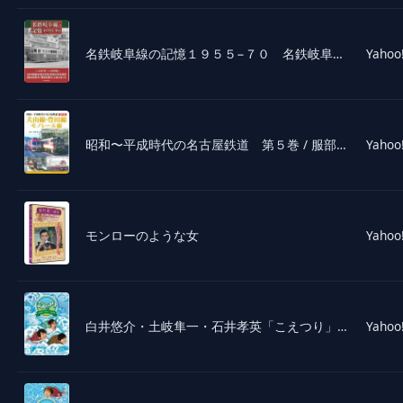
名鉄岐阜線の記憶１９５５−７０ 名鉄岐阜市内線 高富線 鏡島線 美濃町線 揖斐線 谷汲線 / 白井昭 写真
Yahoo
昭和〜平成時代の名古屋鉄道 第５巻 / 服部重敬
Yahoo
モンローのような女
Yahoo
白井悠介・土岐隼一・石井孝英「こえつり」1 [DVD]
Yahoo