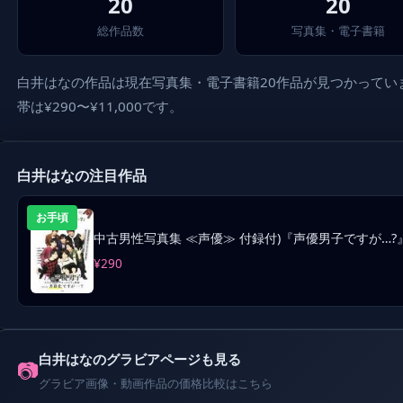
20
20
総作品数
写真集・電子書籍
白井はなの作品は現在写真集・電子書籍20作品が見つかっていま
帯は¥290〜¥11,000です。
白井はなの注目作品
お手頃
中古男性写真集 ≪声優≫ 付録付)『声優男子ですが…?』CO
¥290
白井はなのグラビアページも見る
📷
グラビア画像・動画作品の価格比較はこちら