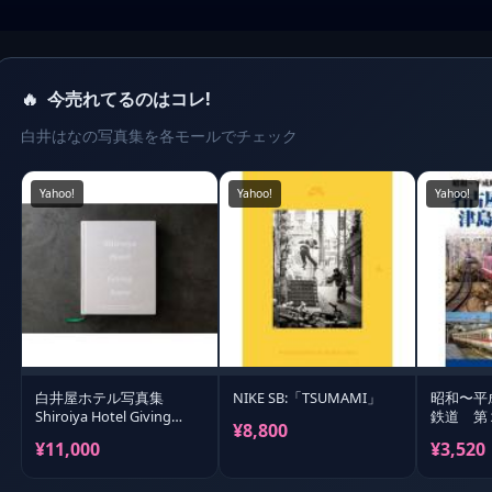
🔥
今売れてるのはコレ!
白井はなの写真集を各モールでチェック
Yahoo!
Yahoo!
Yahoo!
白井屋ホテル写真集
NIKE SB:「TSUMAMI」
昭和〜平
Shiroiya Hotel Giving
鉄道 第２
¥8,800
Anew
¥11,000
¥3,520