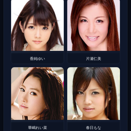
香純ゆい
片瀬仁美
華嶋れい菜
春日もな