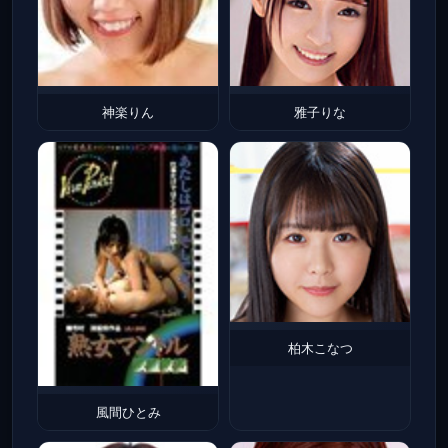
神楽りん
雅子りな
柏木こなつ
風間ひとみ