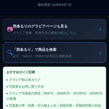
最終更新: 2026年8月1日
西条るりのグラビアページも見る
📷
→
グラビア画像・動画作品の価格比較はこちら
「西条るり」で商品を検索
🔍
→
楽天・Yahoo!・DMMの全商品を横断検索
おすすめガイド記事
▸ グラビア初心者ガイド
▸ 写真集をお得に買う方法
▸ グラビア写真集の歴史｜90年代・2000年代・2010年代・2020年代
の変遷
▸ 写真集の帯・特典・封入物まとめ｜初版特典・店舗別特典の全知