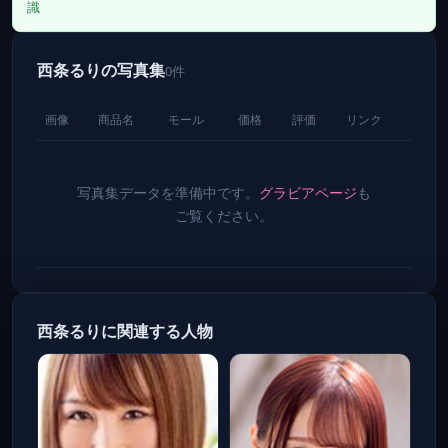
識
西条るりの写真集
0件
画像
商品名
モール
価格
評価
リンク
写真集データを準備中です。
グラビアページ
も
ご覧ください。
西条るりに関連する人物