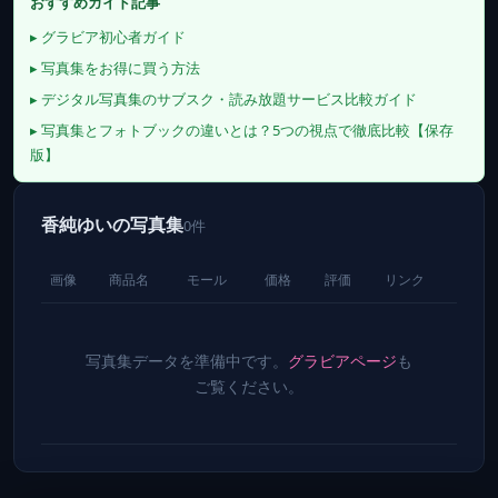
おすすめガイド記事
▸ グラビア初心者ガイド
▸ 写真集をお得に買う方法
▸ デジタル写真集のサブスク・読み放題サービス比較ガイド
▸ 写真集とフォトブックの違いとは？5つの視点で徹底比較【保存
版】
香純ゆいの写真集
0件
画像
商品名
モール
価格
評価
リンク
写真集データを準備中です。
グラビアページ
も
ご覧ください。