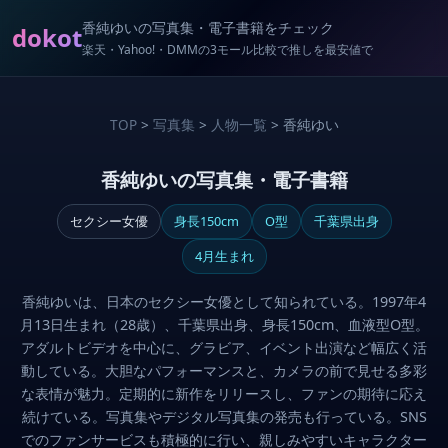
香純ゆいの写真集・電子書籍をチェック
dokot
楽天・Yahoo!・DMMの3モール比較で推しを最安値で
TOP
>
写真集
>
人物一覧
> 香純ゆい
香純ゆいの写真集・電子書籍
セクシー女優
身長150cm
O型
千葉県出身
4月生まれ
香純ゆいは、日本のセクシー女優として知られている。1997年4
月13日生まれ（28歳）、千葉県出身、身長150cm、血液型O型。
アダルトビデオを中心に、グラビア、イベント出演など幅広く活
動している。大胆なパフォーマンスと、カメラの前で見せる多彩
な表情が魅力。定期的に新作をリリースし、ファンの期待に応え
続けている。写真集やデジタル写真集の発売も行っている。SNS
でのファンサービスも積極的に行い、親しみやすいキャラクター