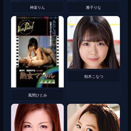
神楽りん
雅子りな
柏木こなつ
風間ひとみ