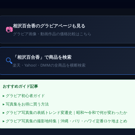
相沢百合香のグラビアページも見る
📷
グラビア画像・動画作品の価格比較はこちら
「相沢百合香」で商品を検索
🔍
楽天・Yahoo!・DMMの全商品を横断検索
おすすめガイド記事
▸ グラビア初心者ガイド
▸ 写真集をお得に買う方法
▸ グラビア写真集の表紙トレンド変遷史｜昭和〜令和で何が変わったか
▸ グラビア写真集の撮影地特集｜沖縄・バリ・ハワイ定番ロケ地まとめ