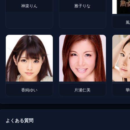
神楽りん
雅子りな
風
香純ゆい
片瀬仁美
華
よくある質問