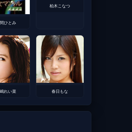
柏木こなつ
間ひとみ
嶋れい菜
春日もな