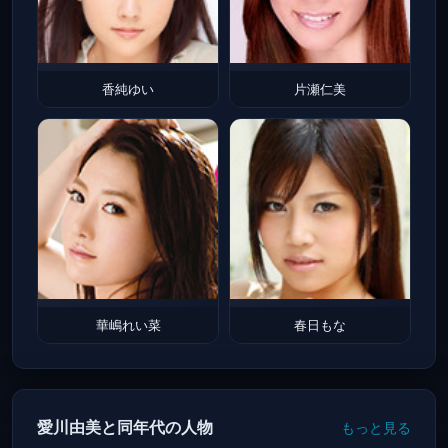
香純ゆい
片瀬仁美
華嶋れい菜
春日もな
愛川由美と同年代の人物
もっと見る