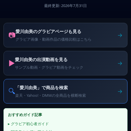
最終更新: 2026年7月31日
愛川由美のグラビアページも見る
📷
→
グラビア画像・動画作品の価格比較はこちら
愛川由美の出演動画を見る
▶️
→
サンプル動画・グラビア動画をチェック
「愛川由美」で商品を検索
🔍
→
楽天・Yahoo!・DMMの全商品を横断検索
おすすめガイド記事
▸ グラビア初心者ガイド