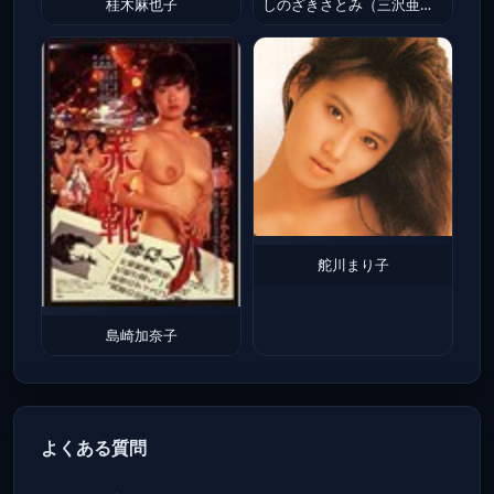
桂木麻也子
しのざきさとみ（三沢亜也）
舵川まり子
島崎加奈子
よくある質問