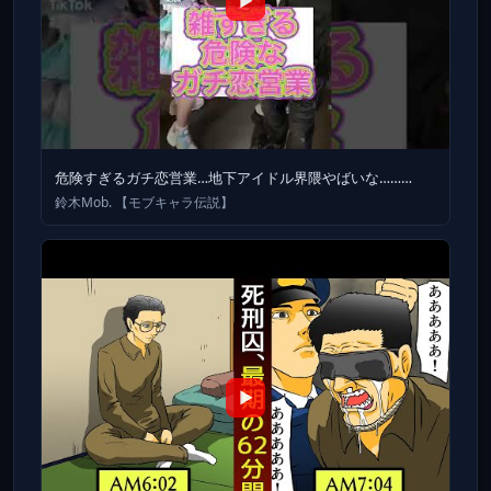
▶
危険すぎるガチ恋営業…地下アイドル界隈やばいな………
鈴木Mob. 【モブキャラ伝説】
▶