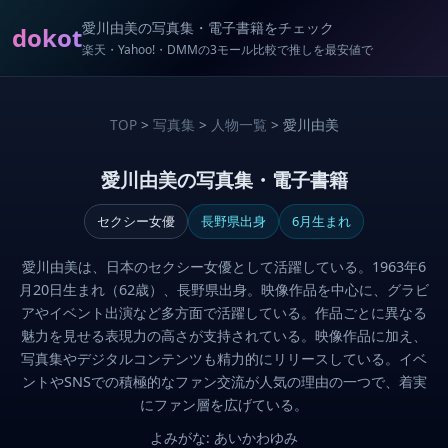
愛川由美の写真集・電子書籍をチェック
dokot
楽天・Yahoo!・DMMの3モール比較で推しを最安値で
TOP
>
写真集
>
人物一覧
> 愛川由美
愛川由美の写真集・電子書籍
セクシー女優
長野県出身
6月生まれ
愛川由美は、日本のセクシー女優として活躍している。1963年6
月20日生まれ（62歳）、長野県出身。映像作品を中心に、グラビ
アやイベント出演など多方面で活躍している。作品ごとに異なる
魅力を見せる表現力の高さが支持されている。映像作品に加え、
写真集やデジタルコンテンツも精力的にリリースしている。イベ
ントやSNSでの積極的なファン交流が人気の理由の一つで、着実
にファン層を広げている。
よみがな: あいかわゆみ