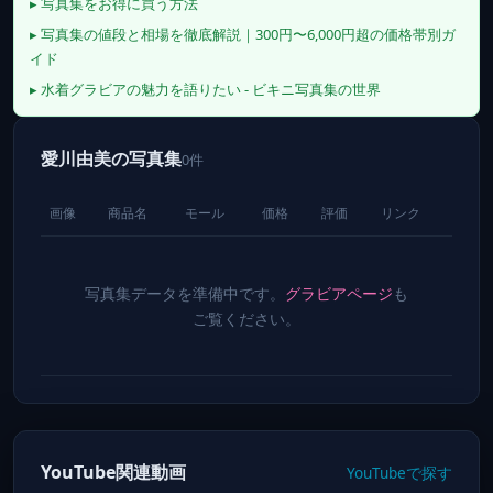
▸ 写真集をお得に買う方法
▸ 写真集の値段と相場を徹底解説｜300円〜6,000円超の価格帯別ガ
イド
▸ 水着グラビアの魅力を語りたい - ビキニ写真集の世界
愛川由美の写真集
0件
画像
商品名
モール
価格
評価
リンク
写真集データを準備中です。
グラビアページ
も
ご覧ください。
YouTube関連動画
YouTubeで探す