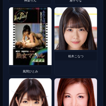
神楽りん
雅子りな
柏木こなつ
風間ひとみ