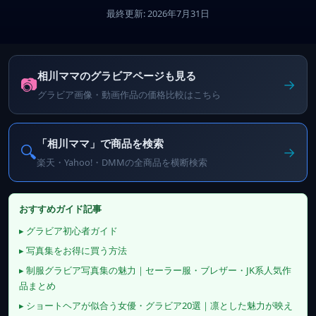
最終更新: 2026年7月31日
相川ママのグラビアページも見る
📷
→
グラビア画像・動画作品の価格比較はこちら
「相川ママ」で商品を検索
🔍
→
楽天・Yahoo!・DMMの全商品を横断検索
おすすめガイド記事
▸ グラビア初心者ガイド
▸ 写真集をお得に買う方法
▸ 制服グラビア写真集の魅力｜セーラー服・ブレザー・JK系人気作
品まとめ
▸ ショートヘアが似合う女優・グラビア20選｜凛とした魅力が映え