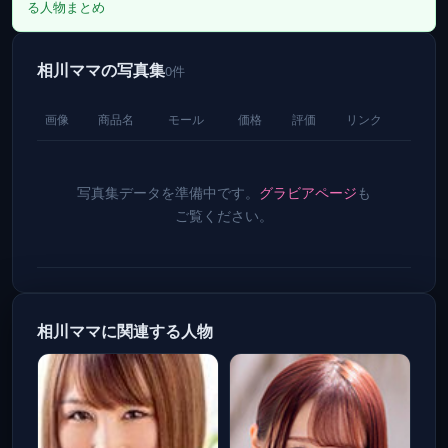
る人物まとめ
相川ママの写真集
0件
画像
商品名
モール
価格
評価
リンク
写真集データを準備中です。
グラビアページ
も
ご覧ください。
相川ママに関連する人物