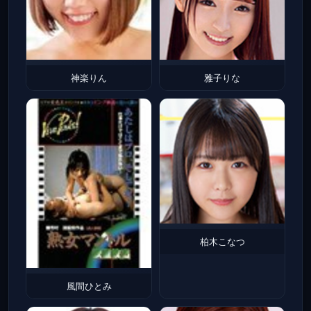
神楽りん
雅子りな
柏木こなつ
風間ひとみ