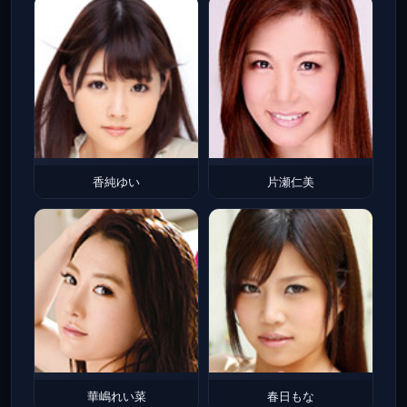
香純ゆい
片瀬仁美
華嶋れい菜
春日もな