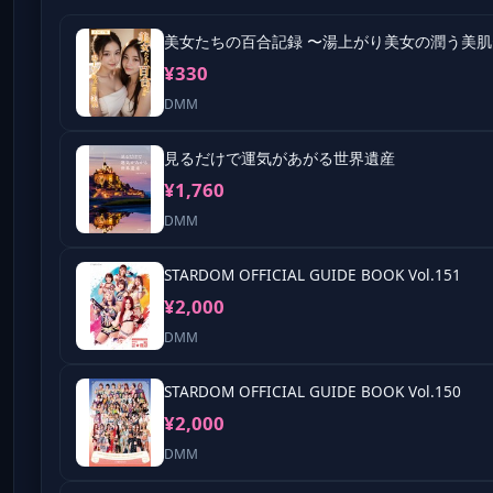
¥330
DMM
見るだけで運気があがる世界遺産
¥1,760
DMM
STARDOM OFFICIAL GUIDE BOOK Vol.151
¥2,000
DMM
STARDOM OFFICIAL GUIDE BOOK Vol.150
¥2,000
DMM