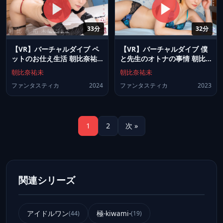
33分
32分
【VR】バーチャルダイブ ペ
【VR】バーチャルダイブ 僕
ットのお仕え生活 朝比奈祐
と先生のオトナの事情 朝比
未
奈祐未
朝比奈祐未
朝比奈祐未
ファンタスティカ
2024
ファンタスティカ
2023
1
2
次 »
関連シリーズ
アイドルワン
極-kiwami-
(44)
(19)