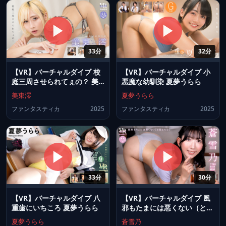
33分
32分
【VR】バーチャルダイブ 校
【VR】バーチャルダイブ 小
庭三周させられてぇの？ 美
悪魔な幼馴染 夏夢うらら
東澪
美東澪
夏夢うらら
ファンタスティカ
2025
ファンタスティカ
2025
33分
30分
【VR】バーチャルダイブ 八
【VR】バーチャルダイブ 風
重歯にいちころ 夏夢うらら
邪もたまには悪くない（と思
えた日） 蒼雪乃
夏夢うらら
蒼雪乃