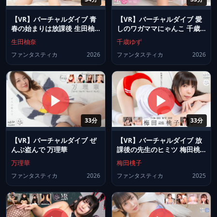
【VR】バーチャルダイブ 青
【VR】バーチャルダイブ 愛
春の始まりは放課後 生田柚
しのワガママにゃんこ 千歳
奈
ゆず
生田柚奈
千歳ゆず
ファンタスティカ
2026
ファンタスティカ
2026
33分
33分
【VR】バーチャルダイブ ぜ
【VR】バーチャルダイブ 放
んぶ盗んで 万理華
課後の先生のヒミツ 梅田桃
子
万理華
梅田桃子
ファンタスティカ
2026
ファンタスティカ
2025