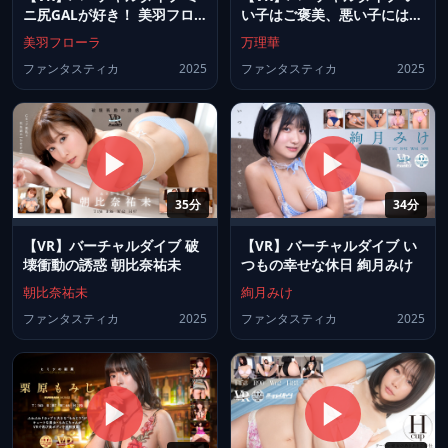
ニ尻GALが好き！ 美羽フロ
い子はご褒美、悪い子にはお
ーラ
仕置き 万理華
美羽フローラ
万理華
ファンタスティカ
2025
ファンタスティカ
2025
35分
34分
【VR】バーチャルダイブ 破
【VR】バーチャルダイブ い
壊衝動の誘惑 朝比奈祐未
つもの幸せな休日 絢月みけ
朝比奈祐未
絢月みけ
ファンタスティカ
2025
ファンタスティカ
2025