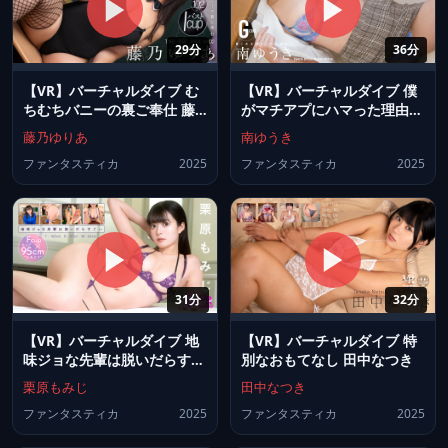
29分
36分
【VR】バーチャルダイブ む
【VR】バーチャルダイブ 僕
ちむちバニーの裏ご奉仕 藤
がマチアプにハマった理由
乃ゆりあ
南ゆうき
藤乃ゆりあ
南ゆうき
ファンタスティカ
2025
ファンタスティカ
2025
31分
32分
【VR】バーチャルダイブ 地
【VR】バーチャルダイブ 特
味ジョな先輩は脱いだらすご
別なおもてなし 田中なつき
い 栗原もみじ
栗原もみじ
田中なつき
ファンタスティカ
2025
ファンタスティカ
2025