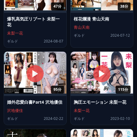
47分
38分
爆乳高気圧リブート 未梨一
桜花爛漫 青山天南
花
青山天南
未梨一花
ギルド
2024-07-12
ギルド
2024-08-07
95分
115分
婚外恋愛白書Part4 沢地優佳
胸圧エモーション 未梨一花
沢地優佳
未梨一花
ギルド
2024-02-22
ギルド
2023-02-10